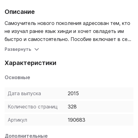
Описание
Самоучитель нового поколения адресован тем, кто
не изучал ранее язык хинди и хочет овладеть им
быстро и самостоятельно. Пособие включает в себя
уроки по фонетике, лексике и грамматике,
Развернуть
упражнения разной степени сложности с ключами,
Характеристики
поурочные словарики, хинди-русский и русско-
хинди словари, прописи. Это первый в России
Основные
самоучитель языка хинди. Он снабжен
аудиоприложением на CD, содержащим тексты и
Дата выпуска
2015
диалоги, озвученные диктором - носителем языка
хинди. В книге имеются цветные иллюстрации к
Количество страниц
328
страноведческим материалам уроков. Доступное и
пошаговое изложение материала, объяснения на
Артикул
190683
русском языке, эффективная система самоконтроля
делают пособие незаменимым и для детей, и для
Дополнительные