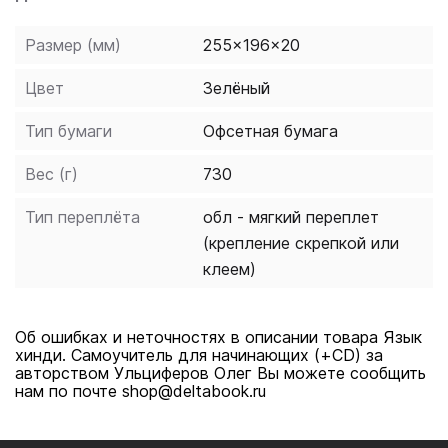
взрослых - для тех, кто никогда не изучал языки
или думает, что не имеет способностей к ним.
Размер (мм)
255x196x20
Пройдя весь курс, читатель сможет общаться на
Цвет
Зелёный
хинди в типовых ситуациях, читать тексты средней
сложности и не попадать в неловкое положение из-
Тип бумаги
Офсетная бумага
за незнания индийских обычаев и норм языкового
поведения.
Вес (г)
730
Тип переплёта
обл - мягкий переплет
(крепление скрепкой или
клеем)
Об ошибках и неточностях в описании товара Язык
хинди. Самоучитель для начинающих (+CD) за
авторством Ульциферов Олег Вы можете сообщить
нам по почте shop@deltabook.ru