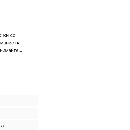
очки со
имание на
анимайтесь
га