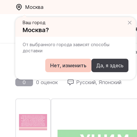
Москва
Ваш город
Каталог
Ак
Москва?
От выбранного города зависят способы
доставки
Главная
Каталог
Японский
Учим японские слов
Учим японские слова
Нет, изменить
Да, я здесь
0
0 оценок
Русский, Японский