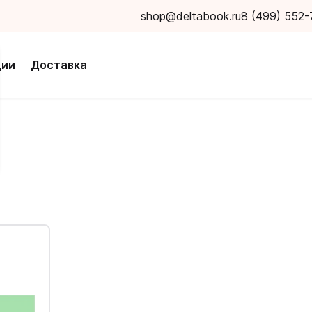
shop@deltabook.ru
8 (499) 552-
ции
Доставка
а