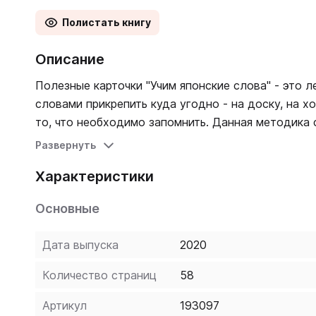
Полистать книгу
Описание
Полезные карточки "Учим японские слова" - это л
словами прикрепить куда угодно - на доску, на 
то, что необходимо запомнить. Данная методика
японским языком в дороге, дома, на работе и на 
Развернуть
Характеристики
Основные
Дата выпуска
2020
Количество страниц
58
Артикул
193097