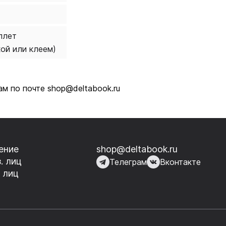
плет
кой или клеем)
м по почте shop@deltabook.ru
ение
shop@deltabook.ru
. лиц
Телеграм
Вконтакте
 лиц