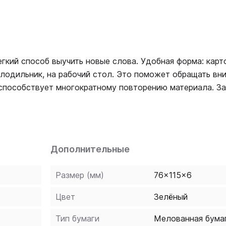
егкий способ выучить новые слова. Удобная форма: карт
холодильник, на рабочий стол. Это поможет обращать вн
 способствует многократному повторению материала. З
отдыхе!
Дополнительные
Размер (мм)
76x115x6
Цвет
Зелёный
Тип бумаги
Мелованная бума