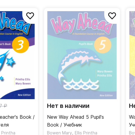
Нет в наличии
Н
7 ₽
acher's Book /
New Way Ahead 5 Pupil's
Wa
теля
Book / Учебник
Уч
,
s Printha
Bowen Mary
Ellis Printha
Bo