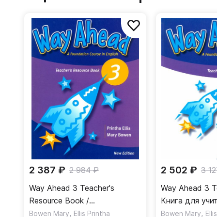
2 387 ₽
2 502 ₽
2 984 ₽
3 12
Way Ahead 3 Teacher's
Way Ahead 3 Te
Resource Book /
Книга для учи
Дополнительные материалы
,
,
Bowen Mary
Ellis Printha
Bowen Mary
Elli