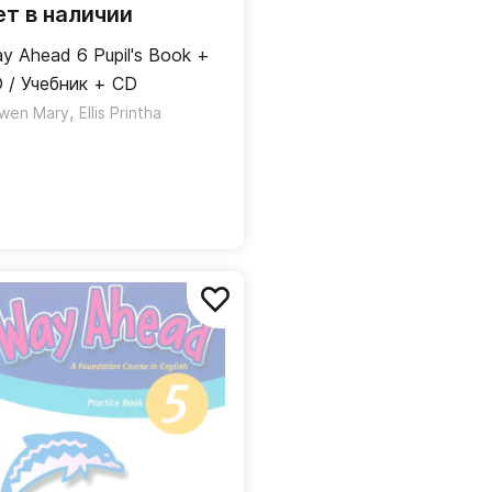
ет в наличии
y Ahead 6 Pupil's Book +
 / Учебник + CD
,
wen Mary
Ellis Printha