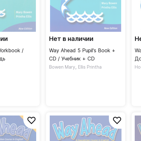
чии
Нет в наличии
Н
orkbook /
Way Ahead 5 Pupil's Book +
Wa
дь
CD / Учебник + CD
До
,
те
Bowen Mary
Ellis Printha
Ho