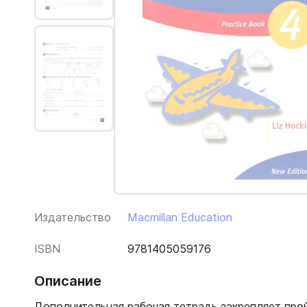
Издательство
Macmillan Education
ISBN
9781405059176
Описание
Дополнительная рабочая тетрадь закрепляет про