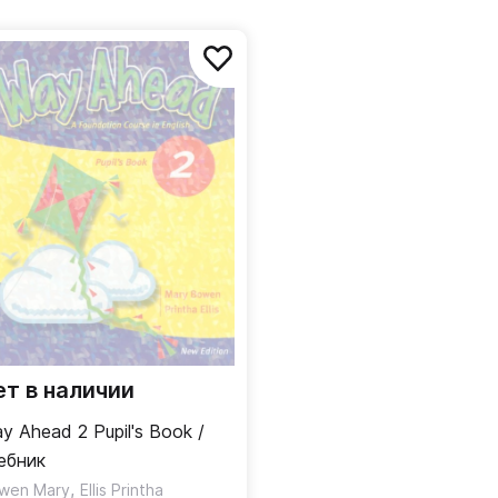
ет в наличии
y Ahead 2 Pupil's Book /
ебник
,
wen Mary
Ellis Printha