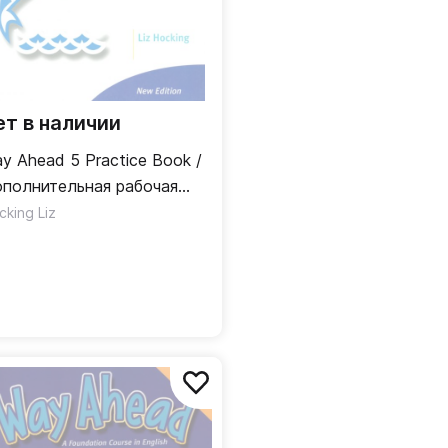
ет в наличии
y Ahead 5 Practice Book /
полнительная рабочая
традь
cking Liz