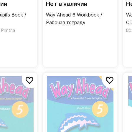
чии
Нет в наличии
Н
pil's Book /
Way Ahead 6 Workbook /
Wa
Рабочая тетрадь
CD
s Printha
Bo