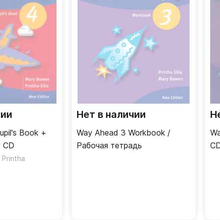
чии
Нет в наличии
Н
pil's Book +
Way Ahead 3 Workbook /
Wa
+ CD
Рабочая тетрадь
CD
s Printha