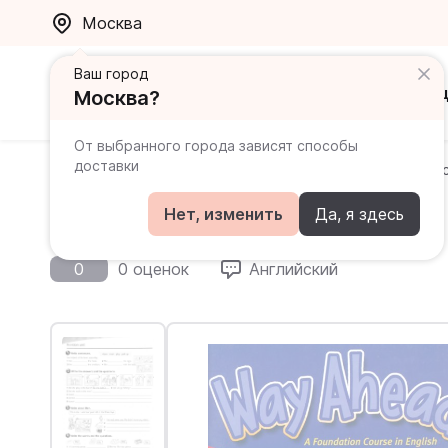
Москва
Ваш город
Каталог
Ак
Москва?
От выбранного города зависят способы
доставки
Главная
Каталог
Way Ahead
Way Ahead 4 Pract
Way Ahead 4 Practice Boo
Нет, изменить
Да, я здесь
0
0 оценок
Английский