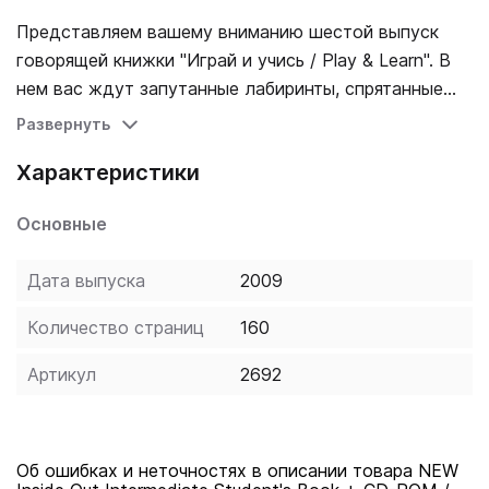
Представляем вашему вниманию шестой выпуск
говорящей книжки "Играй и учись / Play & Learn". В
нем вас ждут запутанные лабиринты, спрятанные
предметы и другие интересные задания. Рассказ
Развернуть
номера "My Computer Pal / Мой друг по переписке".
Характеристики
Учи английский с удовольствием!
Основные
Дата выпуска
2009
Количество страниц
160
Артикул
2692
Об ошибках и неточностях в описании товара NEW