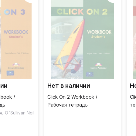
чии
Нет в наличии
Н
kbook /
Click On 2 Workbook /
Cl
дь
Рабочая тетрадь
те
,
я
O`Sullivan Neil