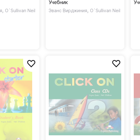
Учебник
Уч
,
,
я
O`Sullivan Neil
Эванс Вирджиния
O`Sullivan Neil