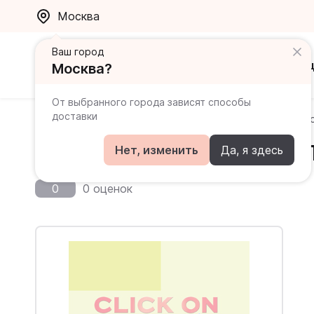
Москва
Ваш город
Каталог
Ак
Москва?
От выбранного города зависят способы
доставки
Главная
Каталог
Click On
Click On Starter Work
Click On Starter Workbook
Нет, изменить
Да, я здесь
0
0 оценок