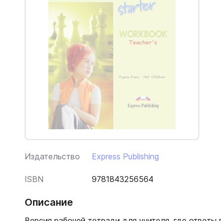
Издательство
Express Publishing
ISBN
9781843256564
Описание
Версия рабочей тетради для учителя, где ответы 