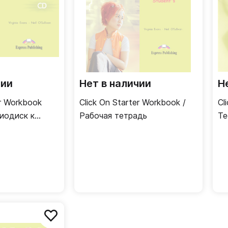
чии
Нет в наличии
Н
er Workbook
Click On Starter Workbook /
Cl
диодиск к
Рабочая тетрадь
Те
ди