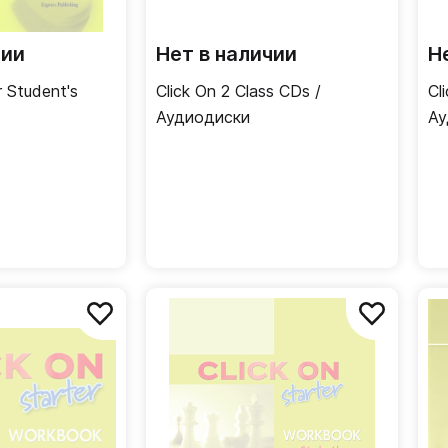
чии
Нет в наличии
Н
r Student's
Click On 2 Class CDs /
Cl
Аудиодиски
Ау