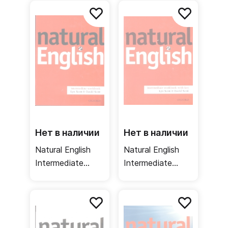
Listening booklet
Writing Skills /
/ Учебник +
Сборник
аудио
упражнений
упражнения
Нет в наличии
Нет в наличии
Natural English
Natural English
Intermediate
Intermediate
Workbook /
Workbook + key /
Рабочая тетрадь
Рабочая тетрадь
+ ответы