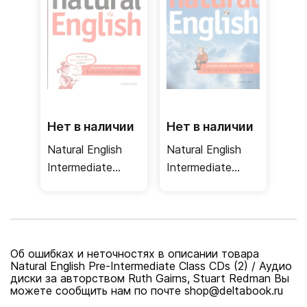
Нет в наличии
Нет в наличии
Natural English
Natural English
Intermediate
Intermediate
Teacher's Book /
Student's Book +
Книга для
Listening booklet
учителя
/ Учебник +
аудио
Об ошибках и неточностях в описании товара
упражнения
Natural English Pre-Intermediate Class CDs (2) / Аудио
диски за авторством Ruth Gairns, Stuart Redman Вы
можете сообщить нам по почте shop@deltabook.ru