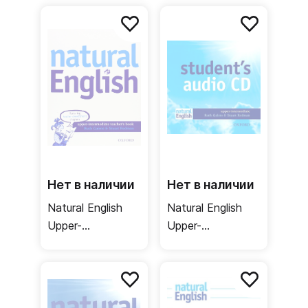
Workbook /
Workbook + key /
Рабочая тетрадь
Рабочая тетрадь
+ ответы
Нет в наличии
Нет в наличии
Natural English
Natural English
Upper-
Upper-
Intermediate
Intermediate
Teacher's Book /
Student's CD /
Книга для
Аудио диск
учителя