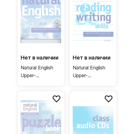
Нет в наличии
Нет в наличии
Natural English
Natural English
Upper-
Upper-
Intermediate
Intermediate
Student's Book +
Reading and
Listening booklet
Writing Skills /
/ Учебник +
Сборник
аудио
упражнений
упражнения