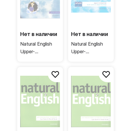
Нет в наличии
Нет в наличии
Natural English
Natural English
Upper-
Upper-
Intermediate
Intermediate
Puzzle Book /
Class CD / Аудио
Дополнительные
диск
игровые
материалы