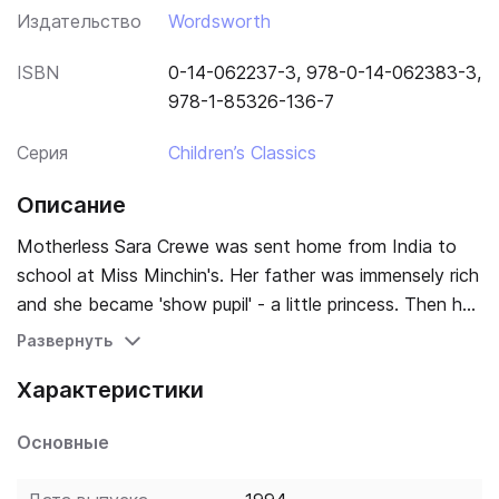
Издательство
Wordsworth
ISBN
0-14-062237-3, 978-0-14-062383-3,
978-1-85326-136-7
Серия
Children’s Classics
Описание
Motherless Sara Crewe was sent home from India to
school at Miss Minchin's. Her father was immensely rich
and she became 'show pupil' - a little princess. Then her
father dies and his wealth disappears, and Sara has to
Развернуть
learn to cope with her changed circumstances. Her
Характеристики
strong character enables her to fight successfully
against her new-found poverty and the scorn of her
Основные
fellows.