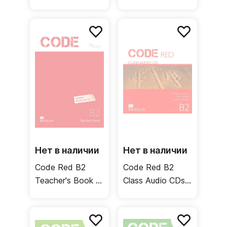
Audio CD +
Audio CD /
Webcode /
Рабочая тетрадь
Рабочая тетрадь
+ онлайн-код
Нет в наличии
Нет в наличии
Code Red B2
Code Red B2
Teacher's Book +
Class Audio CDs /
Test CD / Книга
Аудиодиски
для учителя