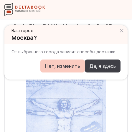
Code Blue B1 Workbook + Audio CD +
Ваш город
Webcode / Рабочая тетрадь + онлайн-
Москва?
код
От выбранного города зависят способы доставки
Нет, изменить
Да, я здесь