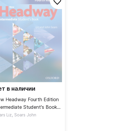
ет в наличии
w Headway Fourth Edition
termediate Student's Book
ебник
,
therine
rs Liz
Soars John