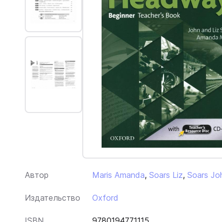
Автор
Maris Amanda
,
Soars Liz
,
Soars Jo
Издательство
Oxford
ISBN
9780194771115