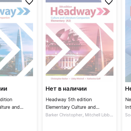
чии
Нет в наличии
Н
dition
Headway 5th edition
Ne
lture and
Elementary Culture and
In
panion
Literature Companion
,
,
Уч
Barker Christopher
Mitchell Libby
Goff Ka
Soa
е
Страноведение