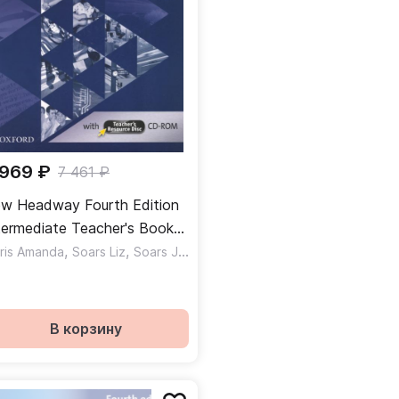
 969 ₽
7 461 ₽
w Headway Fourth Edition
termediate Teacher's Book
th Teacher's Resource Disc
,
,
ris Amanda
Soars Liz
Soars John
ига для учителя с CD
В корзину