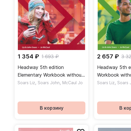
1 354 ₽
2 657 ₽
1 693 ₽
3 3
Headway 5th edition
Headway 5th ed
Elementary Workbook without
Workbook with
key Рабочая тетрадь без
,
,
Рабочая тетра
,
Soars Liz
Soars John
McCaul Jo
Soars Liz
Soars 
ответов
ответов
В корзину
В ко