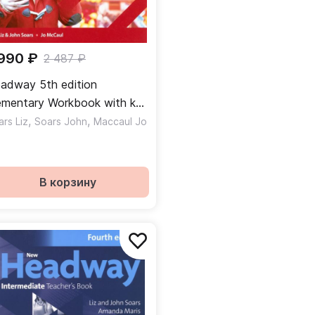
 990 ₽
2 487 ₽
adway 5th edition
ementary Workbook with key
бочая тетрадь с ответами
,
,
rs Liz
Soars John
Maccaul Jo
В корзину