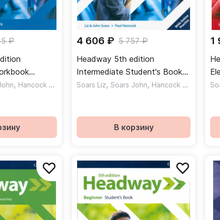
4 606 ₽
1
45 ₽
5 757 ₽
dition
Headway 5th edition
He
Workbook
Intermediate Student's Book
El
абочая тетрадь
,
,
,
with Online Practice Учебник
Ра
John
Hancock Paul
Soars Liz
Soars John
Hancock Paul
Soa
рзину
В корзину