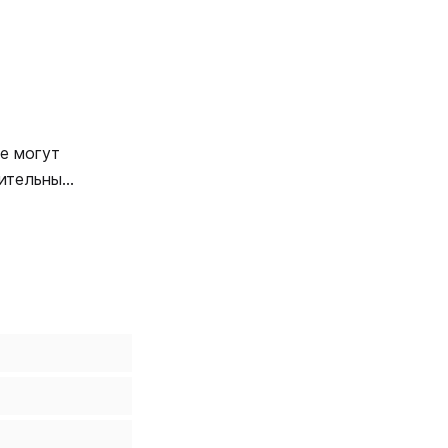
е могут
нительных
 ценной