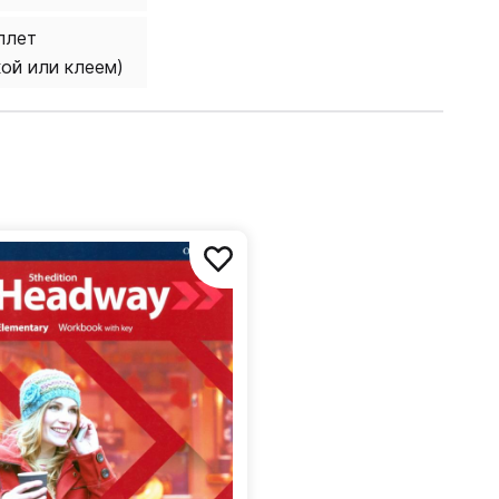
плет
кой или клеем)