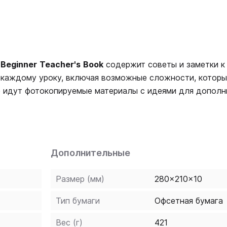
)
Beginner
Teacher
'
s
Book
содержит советы и заметки к
 каждому уроку, включая возможные сложности, которы
е идут фотокопируемые материалы с идеями для допол
ми и итоговыми тестами, упражнениями в формате CLIL,
ыковым портфелем.
Дополнительные
Размер (мм)
280x210x10
Тип бумаги
Офсетная бумага
Вес (г)
421