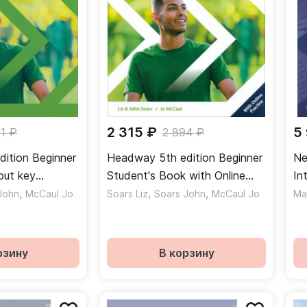
2 315 ₽
5
21 ₽
2 894 ₽
ition Beginner
Headway 5th edition Beginner
Ne
out key
Student's Book with Online
In
дь без
,
,
Practice Учебник
,
wi
John
McCaul Jo
Soars Liz
Soars John
McCaul Jo
Ma
Кн
рзину
В корзину