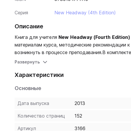
Серия
New Headway (4th Edition)
Описание
Книга для учителя
New
Headway
(
Fourth
Edition
материалам курса, методические рекомендации к
возникнуть в процессе преподавания.В комплект
занятий, а также диск с входными, промежуточны
Развернуть
информацией по экзаменам, аудиоскриптами и яз
Характеристики
Основные
Дата выпуска
2013
Количество страниц
152
Артикул
3166