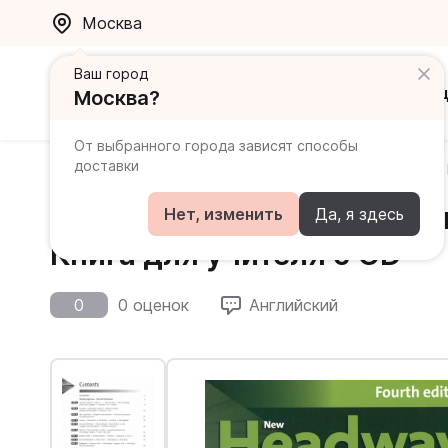
Москва
Ваш город
Каталог
Ак
Москва?
От выбранного города зависят способы
доставки
Главная
Каталог
Headway
New Headway Fourth E
New Headway Fourth Edition
Нет, изменить
Да, я здесь
Книга для учителя c CD
0
0 оценок
Английский