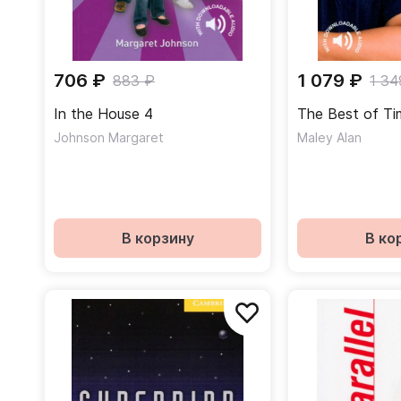
706 ₽
1 079 ₽
883 ₽
1 34
In the House 4
The Best of Ti
Johnson Margaret
Maley Alan
В корзину
В ко