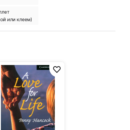
плет
кой или клеем)