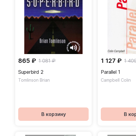
865 ₽
1 127 ₽
1 081 ₽
1 40
Superbird 2
Parallel 1
Tomlinson Brian
Campbell Colin
В корзину
В ко