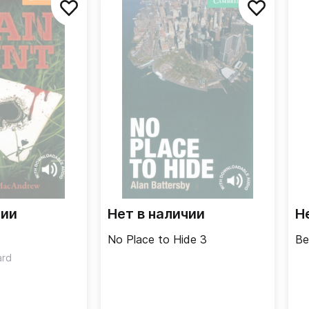
чии
Нет в наличии
Н
No Place to Hide 3
Be
ard