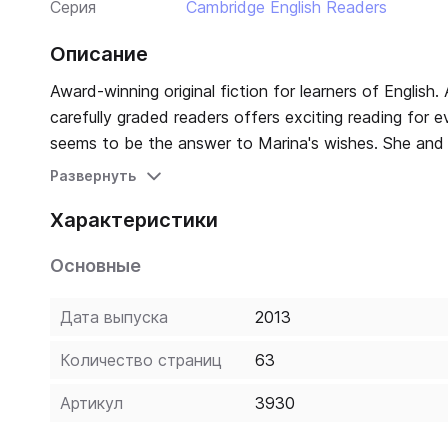
Серия
Cambridge English Readers
Описание
Award-winning original fiction for learners of English
carefully graded readers offers exciting reading for 
seems to be the answer to Marina's wishes. She and
Marina is bored with her life, as it seems she does
Развернуть
the ironing, and the 'ironing man' appears. Not only 
Характеристики
just how important Marina is to him. Paperback-only v
recordings from the book.
Основные
Дата выпуска
2013
Количество страниц
63
Артикул
3930