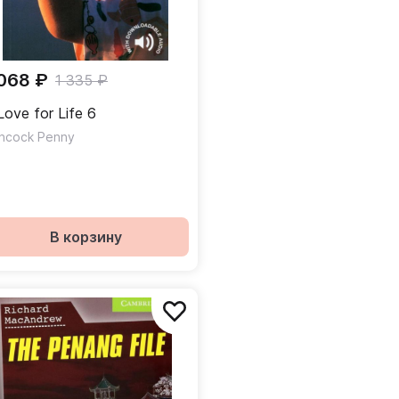
 068 ₽
1 335 ₽
Love for Life 6
ncock Penny
В корзину