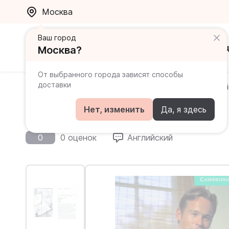
Москва
Ваш город
Каталог
Ак
Москва?
От выбранного города зависят способы
доставки
Главная
Каталог
Cambridge English Readers
Iron
Ironing Man 3
Нет, изменить
Да, я здесь
0
0 оценок
Английский