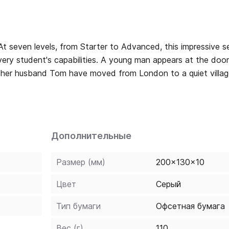
. At seven levels, from Starter to Advanced, this impressive s
every student's capabilities. A young man appears at the doo
 her husband Tom have moved from London to a quiet villag
 nothing but housework. One day she wishes for somebody to 
does he help Marina with the housework, but he also helps To
ersion. Also available with Audio CDs including complete te
Дополнительные
Размер (мм)
200x130x10
Цвет
Серый
Тип бумаги
Офсетная бумага
Вес (г)
110