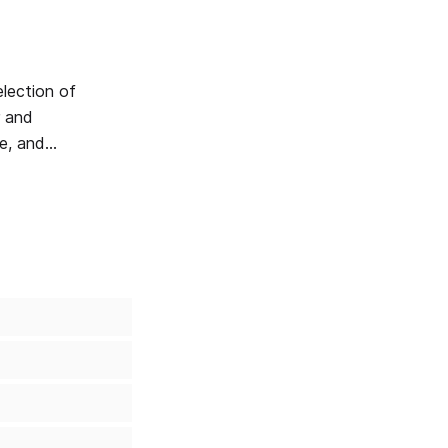
election of
r and
e, and
help with
m realise
xt