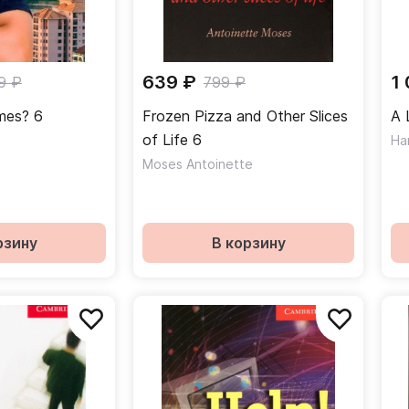
639 ₽
1
9 ₽
799 ₽
mes? 6
Frozen Pizza and Other Slices
A 
of Life 6
Ha
Moses Antoinette
рзину
В корзину