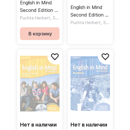
English in Mind
English in Mind
Second Edition 1
Second Edition 5
Workbook
,
Puchta Herbert
Stranks Jeff
Student's Book
,
,
Puchta Herbert
Stranks Jeff
Рабочая тетрадь
DVDROM
В корзину
Учебник DVD
Нет в наличии
Нет в наличии