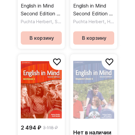
English in Mind
English in Mind
Second Edition 4
Second Edition 2
Student's Book
,
Teacher's
,
,
,
Puchta Herbert
Stranks Jeff
Puchta Herbert
Lewis-Jones Peter
Hart Brian
Ri
DVDROM
Resource Book
Учебник DVD
Книга для
В корзину
В корзину
учителя
2 494 ₽
3 118 ₽
Нет в наличии