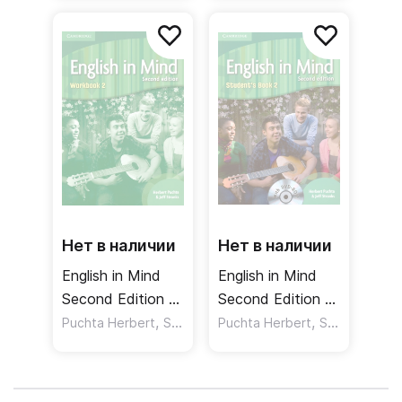
Книга для
Учебник DVD
учителя
Нет в наличии
Нет в наличии
English in Mind
English in Mind
Second Edition 2
Second Edition 2
Workbook
,
Student's Book
,
Puchta Herbert
Stranks Jeff
Puchta Herbert
Stranks Jeff
Рабочая тетрадь
DVDROM
Учебник DVD