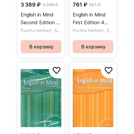
3 389 ₽
761 ₽
4 236 ₽
951 ₽
English in Mind
English in Mind
Second Edition 1
First Edition 4
Student's Book
,
Teacher's Book
,
,
Puchta Herbert
Stranks Jeff
Puchta Herbert
Stranks Jeff
DVDROM
Книга для
Учебник DVD
учителя
В корзину
В корзину