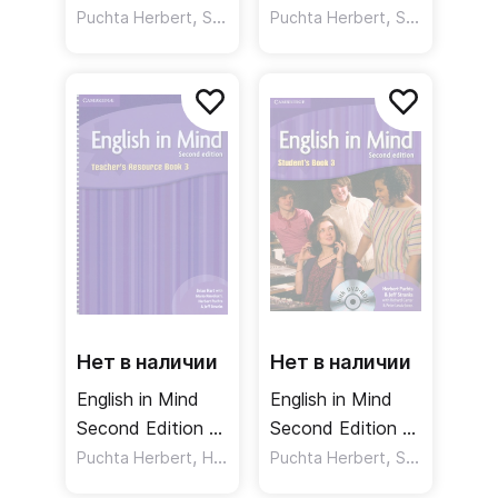
Workbook
,
Workbook
,
,
,
Puchta Herbert
Stranks Jeff
Puchta Herbert
Lewis-Jones Peter
Stranks Jeff
Рабочая тетрадь
Рабочая тетрадь
Нет в наличии
Нет в наличии
English in Mind
English in Mind
Second Edition 3
Second Edition 3
Teacher's
,
Student's Book
,
,
,
Puchta Herbert
Hart Brian
Puchta Herbert
Rinvolucri Mario
Stranks Jeff
Resource Book
DVDROM