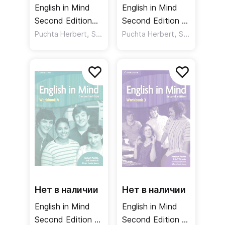
English in Mind
English in Mind
Second Edition
Second Edition 5
Starter Student's
,
Workbook
,
,
Puchta Herbert
Stranks Jeff
Puchta Herbert
Stranks Jeff
Book DVDROM
Рабочая тетрадь
Учебник DVD
Нет в наличии
Нет в наличии
English in Mind
English in Mind
Second Edition 4
Second Edition 3