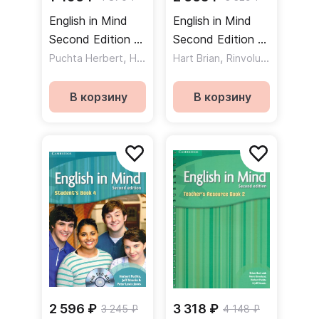
English in Mind
English in Mind
Second Edition 5
Second Edition 4
Teacher's
,
Teacher's
,
,
Puchta Herbert
Hart Brian
Hart Brian
Rinvolucri Mario
Rinvolucri Mario
Resource Book
Resource Book
Книга для
Книга для
В корзину
В корзину
учителя
учителя
2 596 ₽
3 318 ₽
3 245 ₽
4 148 ₽