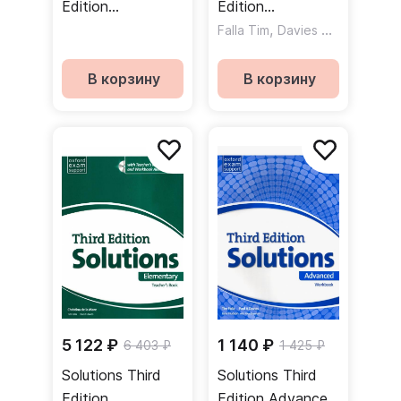
Edition
Edition
Elementary
PreIntermediate
,
Falla Tim
Davies Paul A
Advanced DVD
Student's Book
диск
Online Practice
В корзину
В корзину
Учебник c онлайн
практикой
5 122 ₽
1 140 ₽
6 403 ₽
1 425 ₽
Solutions Third
Solutions Third
Edition
Edition Advanced