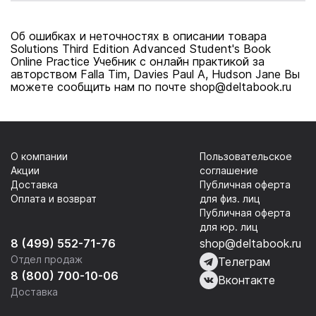
Resource Disk
Pack Комплект
Об ошибках и неточностях в описании товара
для учителя
Solutions Third Edition Advanced Student's Book
Online Practice Учебник с онлайн практикой за
авторством Falla Tim, Davies Paul A, Hudson Jane Вы
можете сообщить нам по почте shop@deltabook.ru
О компании
Пользовательское
Акции
соглашение
Доставка
Публичная оферта
Оплата и возврат
для физ. лиц
Публичная оферта
для юр. лиц
8 (499) 552-71-76
shop@deltabook.ru
Отдел продаж
Телеграм
8 (800) 700-10-06
Вконтакте
Доставка