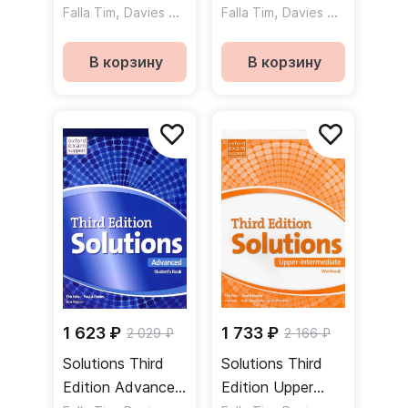
Elementary
,
Student's Book
,
Falla Tim
Davies Paul A
Falla Tim
Davies Paul A
Workbook
Учебник
Рабочая тетрадь
В корзину
В корзину
1 623 ₽
1 733 ₽
2 029 ₽
2 166 ₽
Solutions Third
Solutions Third
Edition Advanced
Edition Upper