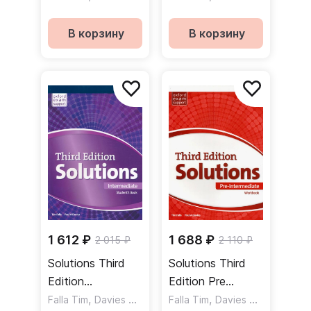
Student's Book
Workbook
Учебник
Рабочая тетрадь
В корзину
В корзину
1 612 ₽
1 688 ₽
2 015 ₽
2 110 ₽
Solutions Third
Solutions Third
Edition
Edition Pre
Intermediate
,
Intermediate
,
Falla Tim
Davies Paul A
Falla Tim
Davies Paul A