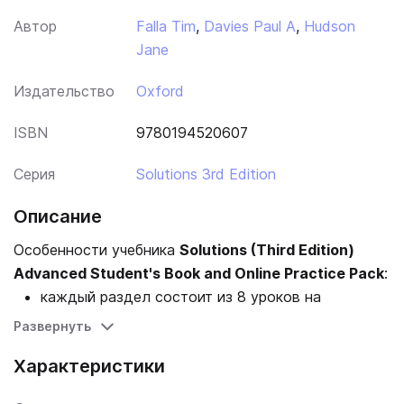
Автор
Falla Tim
,
Davies Paul A
,
Hudson
Jane
Издательство
Oxford
ISBN
9780194520607
Серия
Solutions 3rd Edition
Описание
Особенности учебника
Solutions (Third Edition)
Advanced Student's Book and Online Practice Pack
:
каждый раздел состоит из 8 уроков на
тренировку определенного навыка, включая
Развернуть
лексику, грамматику, чтение, говорение и
Характеристики
письмо;
В комплекте идет код доступа к личному кабинету
разнообразие заданий создает уверенность в