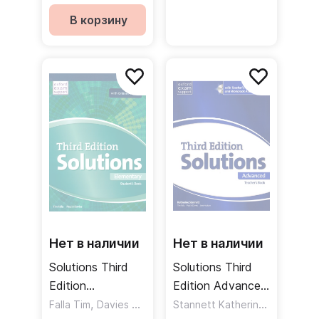
Student's Book
Учебник
В корзину
and Online
Practice Pack
Учебник с онлайн
практикой
Нет в наличии
Нет в наличии
Solutions Third
Solutions Third
Edition
Edition Advanced
Elementary
,
Teacher's Book
Stannett Katherine
,
,
Falla Tim
Davies Paul A
Falla Tim