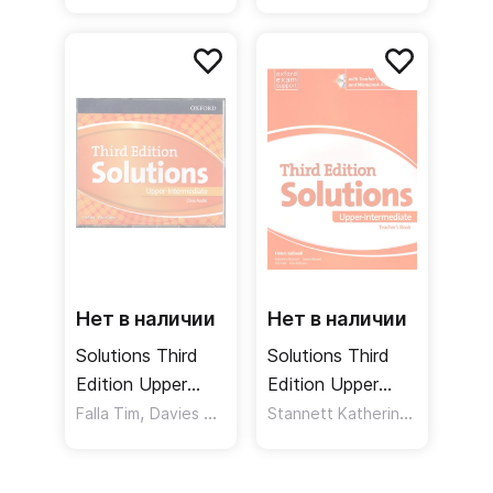
Student's Book
with Teacher's
Online Practice
Resource Disk
Учебник с онлайн
Pack Комплект
практикой
для учителя
Нет в наличии
Нет в наличии
Solutions Third
Solutions Third
Edition Upper
Edition Upper
Intermediate
,
Intermediate
Stannett Katherine
,
Falla Tim
Davies Paul A
Bowell J
Class Audio CDs
Teacher's Book
Аудиодиски
with Teacher's