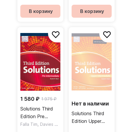
Student's Book
Workbook
Учебник
Рабочая тетрадь
В корзину
В корзину
1 580 ₽
1 975 ₽
Нет в наличии
Solutions Third
Solutions Third
Edition Pre
Edition Upper
Intermediate
,
Falla Tim
Davies Paul A
Intermediate
Student's Book