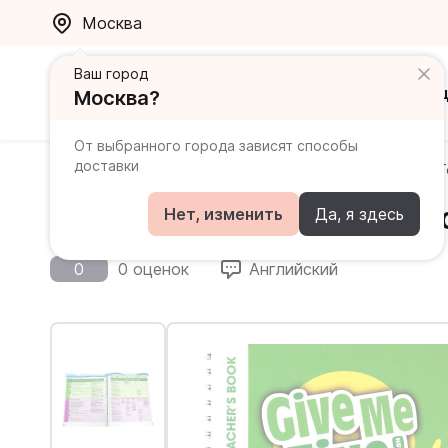
Москва
Ваш город
Каталог
Ак
Москва?
От выбранного города зависят способы
доставки
Главная
Каталог
Give Me Five!
Give Me Five! 4 
Give Me Five! 4 Teacher's 
Нет, изменить
Да, я здесь
0
0 оценок
Английский