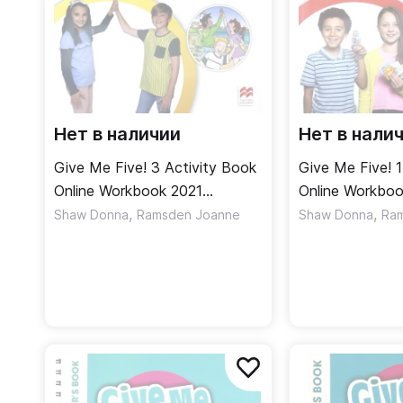
Нет в наличии
Нет в нали
Give Me Five! 3 Activity Book
Give Me Five! 1
Online Workbook 2021
Online Workboo
Рабочая тетрадь
,
Рабочая тетра
,
Shaw Donna
Ramsden Joanne
Shaw Donna
Ra
онлайнверсия
онлайнверсия