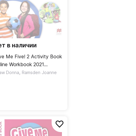
ет в наличии
ve Me Five! 2 Activity Book
line Workbook 2021
бочая тетрадь
,
aw Donna
Ramsden Joanne
лайнверсия