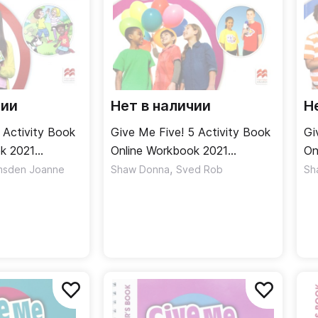
чии
Нет в наличии
Н
 Activity Book
Give Me Five! 5 Activity Book
Gi
k 2021
Online Workbook 2021
On
дь
Рабочая тетрадь
,
Ра
msden Joanne
Shaw Donna
Sved Rob
Sh
онлайнверсия
он