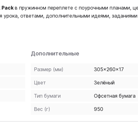
k Pack
в пружинном переплете с поурочными планами, ц
я урока, ответами, дополнительными идеями, заданиями
оков. В конце книги находятся аудиоскрипты.
 интернет-ресурсу Navio App.
оматериалы, материалы для подготовки к международны
г страниц учебника Tap & Teach Lessons и Project and Fe
Дополнительные
ся, набор демонстрационных картинок.
Размер (мм)
305x260x17
Цвет
Зелёный
Тип бумаги
Офсетная бумага
Вес (г)
950