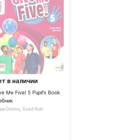
ет в наличии
ve Me Five! 5 Pupil's Book
ебник
,
aw Donna
Sved Rob