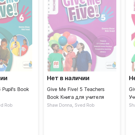
чии
Нет в наличии
Н
 Pupil's Book
Give Me Five! 5 Teachers
Gi
Book Книга для учителя
Уч
,
ed Rob
Shaw Donna
Sved Rob
Sh