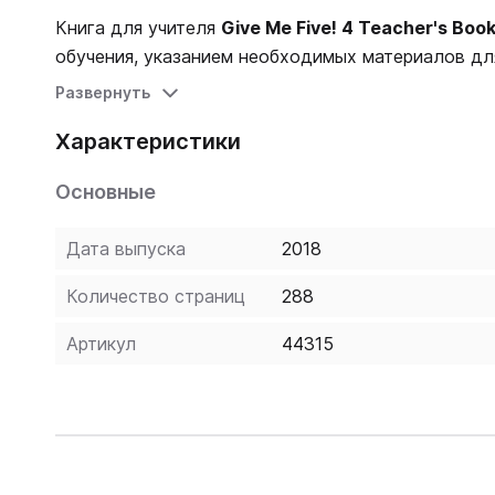
Книга для учителя
Give Me Five! 4 Teacher's Boo
обучения, указанием необходимых материалов дл
практическими рекомендациями по организации ур
Развернуть
Книга для учителя выпускается с кодом доступа к
Характеристики
Интернет-ресурс включает в себя аудио- и виде
экзаменам, генератор тестов, интерактивный анало
Основные
lessons, электронный журнал достижений учащих
Дата выпуска
2018
Количество страниц
288
Артикул
44315