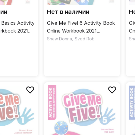
чии
Нет в наличии
Н
 Basics Activity
Give Me Five! 6 Activity Book
Gi
Online Workbook 2021
On
дь
Рабочая тетрадь
,
Ра
Shaw Donna
Sved Rob
Sh
онлайнверсия
он