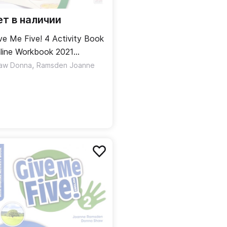
ет в наличии
ve Me Five! 4 Activity Book
line Workbook 2021
бочая тетрадь
,
aw Donna
Ramsden Joanne
лайнверсия