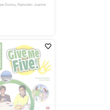
я учителя
,
aw Donna
Ramsden Joanne