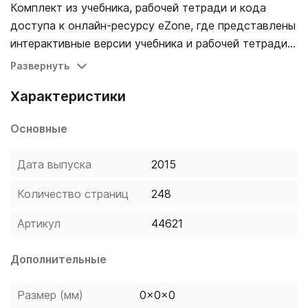
Комплект из учебника, рабочей тетради и кода
доступа к онлайн-ресурсу eZone, где представлены
интерактивные версии учебника и рабочей тетради с
интегрированными аудиозаписями устных заданий и
Развернуть
видеороликами, а также дополнительные
Характеристики
упражнения и тексты для чтения, лексические
списки, культурные проекты и домашние задания из
Основные
виртуального класса Cyber Homework.
Дата выпуска
2015
Количество страниц
248
Артикул
44621
Дополнительные
Размер (мм)
0x0x0