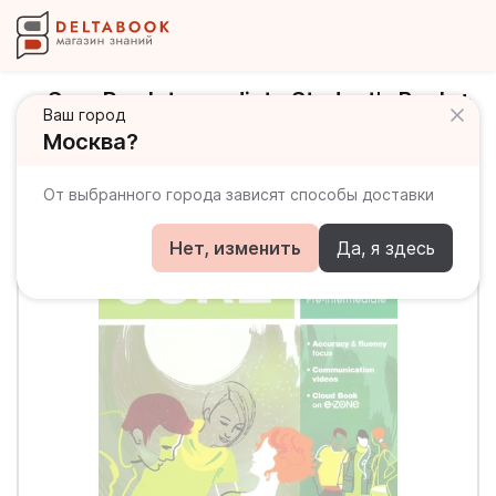
Sure Pre-Intermediate Student's Book +
Ваш город
Workbook / Учебник + рабочая
Москва?
тетрадь
От выбранного города зависят способы доставки
Нет, изменить
Да, я здесь