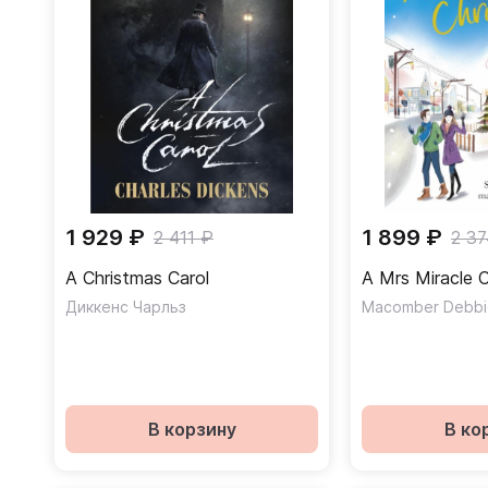
1 929 ₽
1 899 ₽
2 411 ₽
2 37
A Christmas Carol
A Mrs Miracle 
Диккенс Чарльз
Macomber Debbi
В корзину
В ко