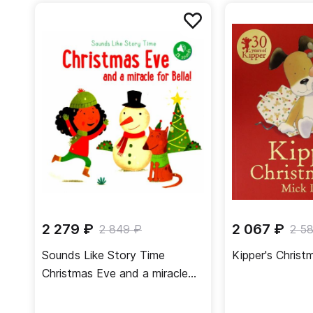
2 279 ₽
2 067 ₽
2 849 ₽
2 5
Sounds Like Story Time
Kipper's Christ
Christmas Eve and a miracle
for Bella!