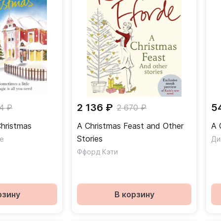
2 136 ₽
5
4 ₽
2 670 ₽
Christmas
A Christmas Feast and Other
A 
Stories
e
Ди
Ффорд Кэти
рзину
В корзину