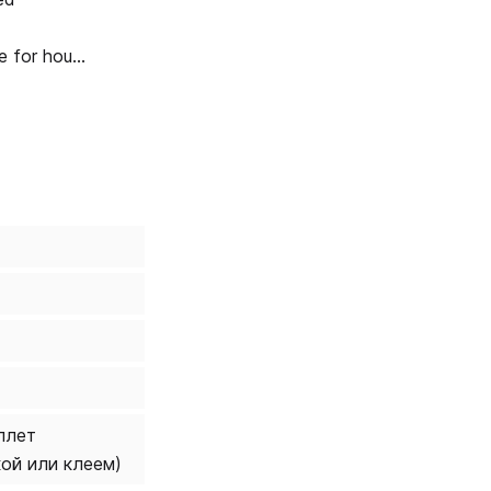
e for hours
плет
кой или клеем)