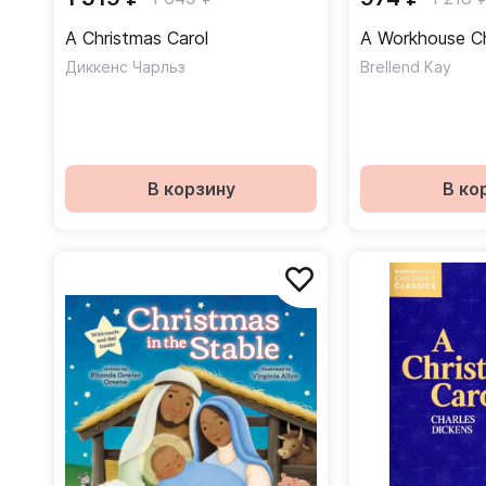
A Christmas Carol
A Workhouse C
Диккенс Чарльз
Brellend Kay
В корзину
В ко