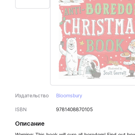
Издательство
Bloomsbury
ISBN
9781408870105
Описание
Warning: This book will cure all boredom! Find out h