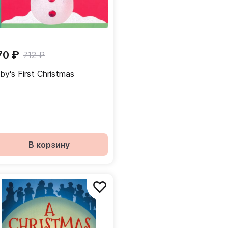
70 ₽
712 ₽
by's First Christmas
В корзину