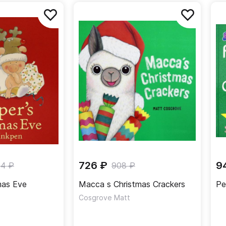
726 ₽
9
84 ₽
908 ₽
mas Eve
Macca s Christmas Crackers
Pe
Cosgrove Matt