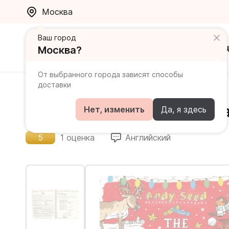
Москва
Ваш город
Каталог
Ак
Москва?
От выбранного города зависят способы
доставки
Главная
Каталог
Книги на английском для детей
The Anti-Boredom Christm
Нет, изменить
Да, я здесь
5
1 оценка
Английский