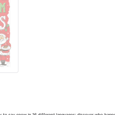
ow to say snow in 16 different languages; discover who bann