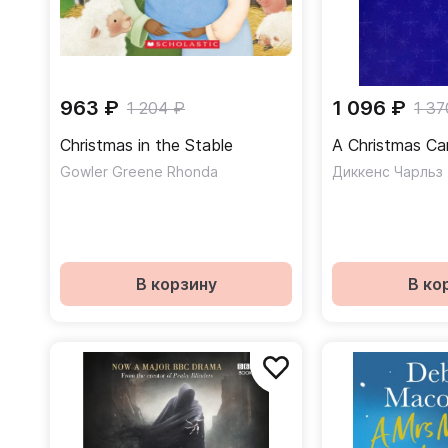
963 ₽
1 096 ₽
1 204 ₽
1 37
Christmas in the Stable
A Christmas Ca
Gowler Greene Rhonda
Диккенс Чарльз
В корзину
В ко