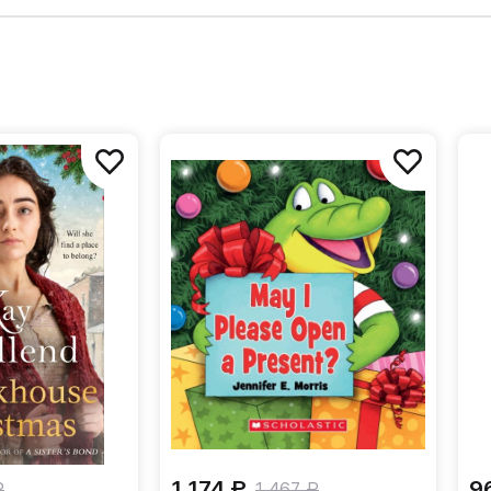
1 174 ₽
9
₽
1 467 ₽