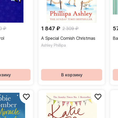
1 847 ₽
5
0 ₽
2 309 ₽
rol
A Special Cornish Christmas
Ba
Ashley Phillipa
рзину
В корзину