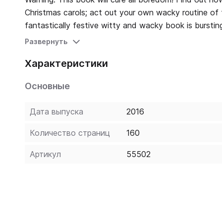
Christmas carols; act out your own wacky routine of
fantastically festive witty and wacky book is burstin
of fun.
Развернуть
Характеристики
Основные
Дата выпуска
2016
Количество страниц
160
Артикул
55502