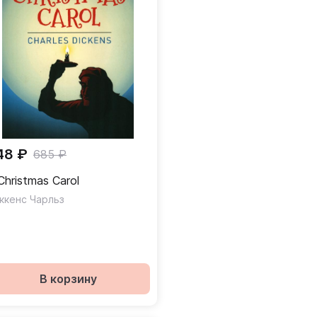
48 ₽
685 ₽
Christmas Carol
ккенс Чарльз
В корзину