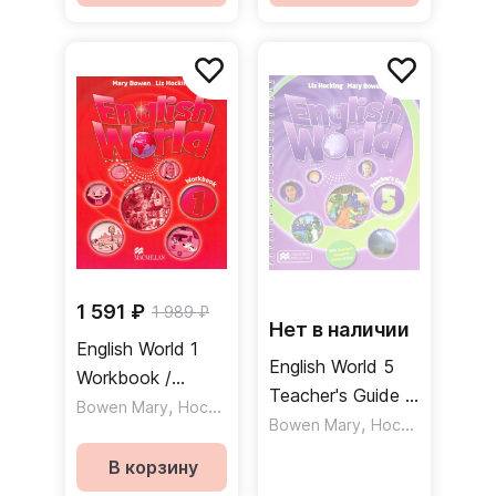
1 591 ₽
1 989 ₽
Нет в наличии
English World 1
English World 5
Workbook /
Teacher's Guide +
Рабочая тетрадь
,
Bowen Mary
Hocking Liz
Ebook Pack /
,
Bowen Mary
Hocking Liz
Книга для
В корзину
учителя