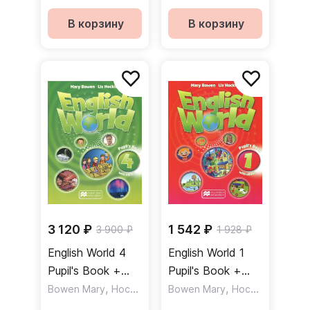
+ электронная
+ электронная
версия
версия
В корзину
В корзину
3 120 ₽
1 542 ₽
3 900 ₽
1 928 ₽
English World 4
English World 1
Pupil's Book +
Pupil's Book +
eBook / Учебник
,
eBook / Учебник
,
Bowen Mary
Hocking Liz
Bowen Mary
Hocking Liz
+ электронная
+ электронная