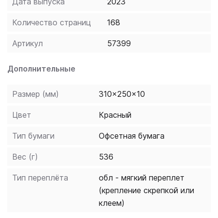
Дата выпуска
2023
код доступа к Teacher's resource centre
с дидактическими и справочными материалами
Количество страниц
168
и электронной версией учебника.
Артикул
57399
Дополнительные
Размер (мм)
310x250x10
Цвет
Красный
Тип бумаги
Офсетная бумага
Вес (г)
536
Тип переплёта
обл - мягкий переплет
(крепление скрепкой или
клеем)