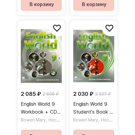
версия
В корзину
В корзину
2 085 ₽
2 030 ₽
2 606 ₽
2 537 ₽
English World 9
English World 9
Workbook + CD /
Student's Book /
Рабочая тетрадь
,
,
Учебник
,
,
Bowen Mary
Hocking Liz
Bowen Mary
Wren Wendy
Hocking Liz
Wre
+ CD