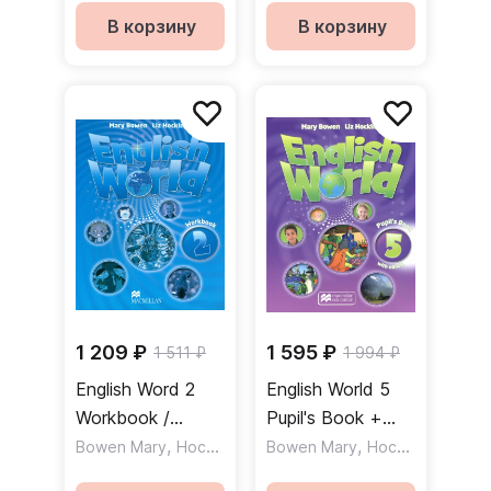
версия
версия
В корзину
В корзину
1 209 ₽
1 595 ₽
1 511 ₽
1 994 ₽
English Word 2
English World 5
Workbook /
Pupil's Book +
Рабочая тетрадь
,
eBook / Учебник
,
Bowen Mary
Hocking Liz
Bowen Mary
Hocking Liz
+ электронная