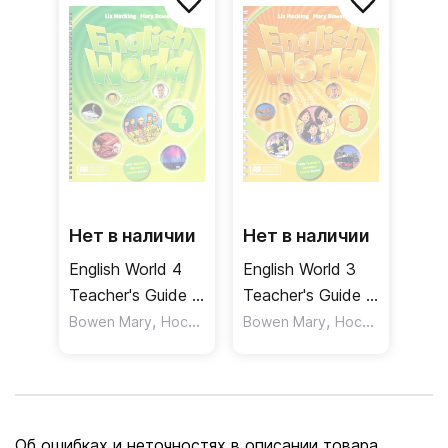
Нет в наличии
Нет в наличии
English World 4
English World 3
Teacher's Guide +
Teacher's Guide +
Ebook Pack /
,
Ebook Pack /
,
Bowen Mary
Hocking Liz
Bowen Mary
Hocking Liz
Книга для
Книга для
учителя
учителя
Об ошибках и неточностях в описании товара