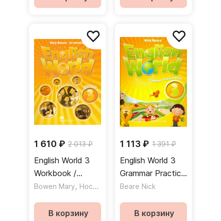
1 610 ₽
1 113 ₽
2 013 ₽
1 391 ₽
English World 3
English World 3
Workbook /
Grammar Practice
Рабочая тетрадь
,
Book / Сборник
Bowen Mary
Hocking Liz
Beare Nick
упражнений по
грамматике
В корзину
В корзину