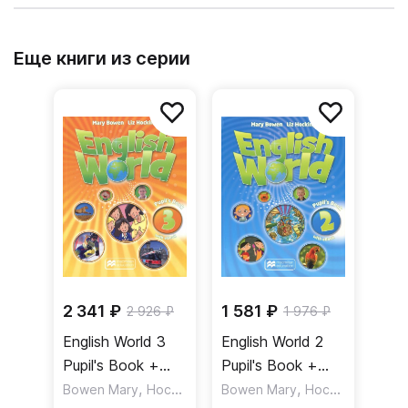
Еще книги из серии
2 341 ₽
1 581 ₽
2 926 ₽
1 976 ₽
English World 3
English World 2
Pupil's Book +
Pupil's Book +
eBook / Учебник
,
eBook / Учебник
,
Bowen Mary
Hocking Liz
Bowen Mary
Hocking Liz