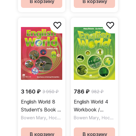
В корзину
В корзину
3 160 ₽
786 ₽
3 950 ₽
982 ₽
English World 8
English World 4
Student's Book /
Workbook /
Учебник
,
,
Рабочая тетрадь
,
Bowen Mary
Hocking Liz
Bowen Mary
Wren Wendy
Hocking Liz
В корзину
В корзину