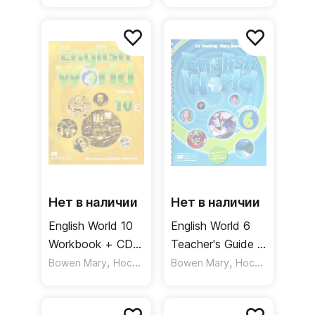
Нет в наличии
Нет в наличии
English World 10
English World 6
Workbook + CD /
Teacher's Guide +
Рабочая тетрадь
,
,
Ebook Pack /
,
Bowen Mary
Hocking Liz
Bowen Mary
Wren Wendy
Hocking Liz
+ CD
Книга для
учителя