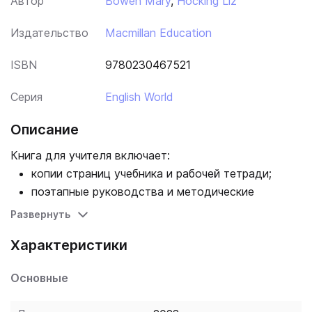
Автор
Bowen Mary
,
Hocking Liz
Издательство
Macmillan Education
ISBN
9780230467521
Серия
English World
Описание
Книга для учителя включает:
копии страниц учебника и рабочей тетради;
поэтапные руководства и методические
комментарии к материалам учебника и рабочей
Развернуть
тетради;
Характеристики
задания к вводным частям уроков;
поурочное планирование;
Основные
ответы к упражнениям;
языковые игры и задания;