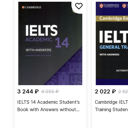
3 244 ₽
2 022 ₽
4 055 ₽
2 52
IELTS 14 Academic Student's
Cambridge IELT
Book with Answers without
Training Studen
Audio. Authentic Practice
Answers. Authe
Tests
Examination Pa