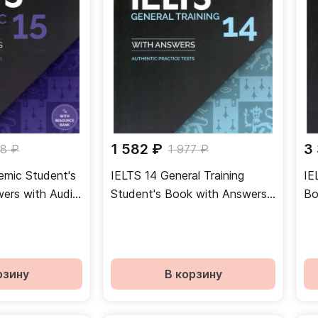
1 582 ₽
3
48 ₽
1 977 ₽
emic Student's
IELTS 14 General Training
IE
ers with Audio
Student's Book with Answers
Bo
Bank. Authentic
without Audio. Authentic
Au
Practice Tests
рзину
В корзину