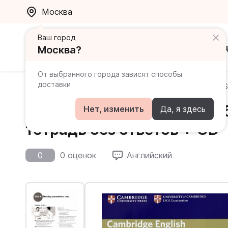
Москва
Ваш город
Каталог
Ак
Москва?
От выбранного города зависят способы
доставки
Главная
Каталог
Complete IELTS
Complete IELTS
Complete IELTS Bands 5-6.
Нет, изменить
Да, я здесь
тетрадь без ответов + CD
0
0 оценок
Английский