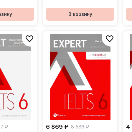
рзину
В корзину
6 869 ₽
4
97 ₽
8 586 ₽