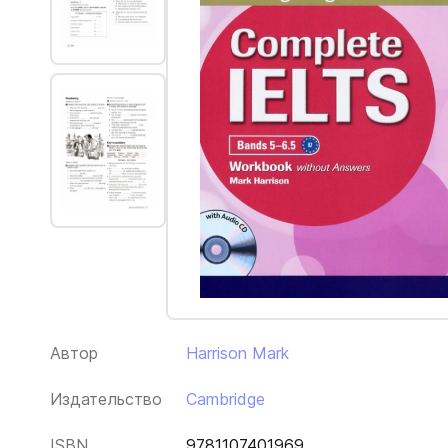
Автор
Harrison Mark
Издательство
Cambridge
ISBN
9781107401969