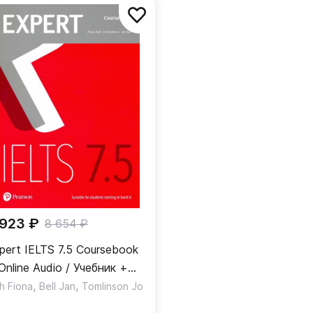
 923 ₽
8 654 ₽
pert IELTS 7.5 Coursebook
Online Audio / Учебник +
дио
,
,
sh Fiona
Bell Jan
Tomlinson Jo