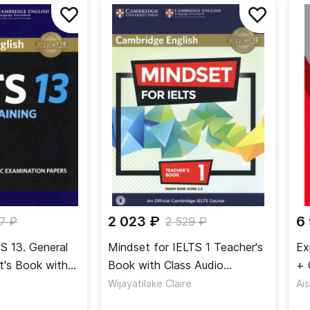
2 023 ₽
6
7 ₽
2 529 ₽
S 13. General
Mindset for IELTS 1 Teacher's
Ex
t's Book with
Book with Class Audio
+ 
ntic
Download Книга для учителя
ау
Wijayatilake Claire
Ai
pers
с аудио онлайн