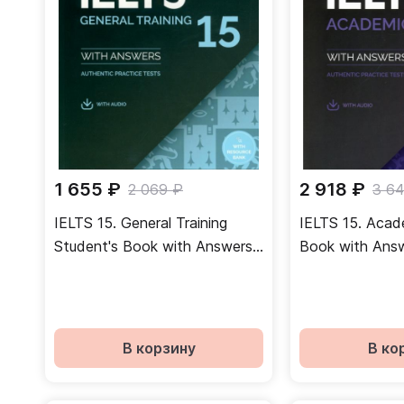
1 655 ₽
2 918 ₽
2 069 ₽
3 6
IELTS 15. General Training
IELTS 15. Acad
Student's Book with Answers
Book with Answ
with Audio with Resource Bank
with Resource 
Practice Tes
В корзину
В ко