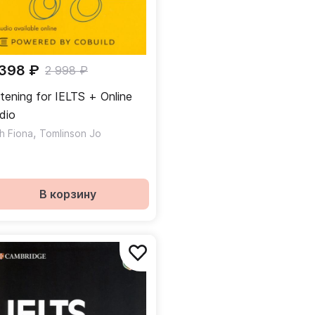
 398 ₽
2 998 ₽
stening for IELTS + Online
dio
,
anessa
sh Fiona
Tomlinson Jo
В корзину