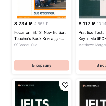
3 734 ₽
8 117 ₽
4 667 ₽
10 1
Focus on IELTS. New Edition.
Practice Tests 
Teacher's Book Книга для
Key + MultiRO
учителя
ответы + Mul
O`Connell Sue
Matthews Marga
В корзину
В ко