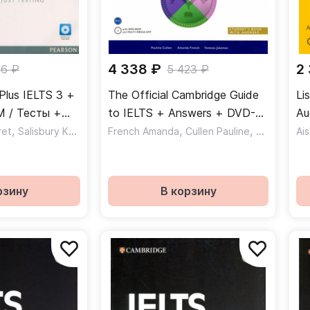
4 338 ₽
2
46 ₽
5 423 ₽
Plus IELTS 3 +
The Official Cambridge Guide
Li
M / Тесты +
to IELTS + Answers + DVD-
Au
tiROM
,
ROM
,
,
ret
Salisbury Katy
French Amanda
Cullen Pauline
Jakeman V
Ai
рзину
В корзину