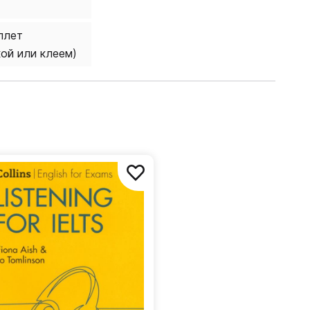
плет
кой или клеем)