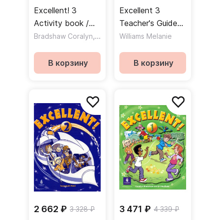
Excellent! 3
Excellent 3
Activity book /
Teacher's Guide
Рабочая тетрадь
,
Книга для
Bradshaw Coralyn
Hadfield Jill
Williams Melanie
учителя
В корзину
В корзину
2 662 ₽
3 471 ₽
3 328 ₽
4 339 ₽