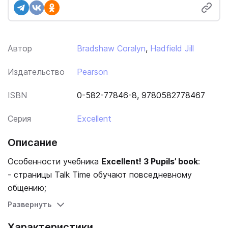
Автор
Bradshaw Coralyn
,
Hadfield Jill
Издательство
Pearson
ISBN
0-582-77846-8, 9780582778467
Серия
Excellent
Описание
Особенности учебника
Excellent! 3 Pupils’ book
:
- страницы Talk Time обучают повседневному
общению;
- разделы Fact File предоставляют дополнительные
Развернуть
тексты для развития навыка чтения и материалы -по
Характеристики
культуре разных стран;