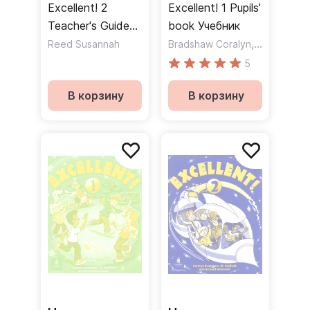
Excellent! 2
Excellent! 1 Pupils'
Teacher's Guide
book Учебник
Книга для
,
Reed Susannah
Bradshaw Coralyn
Hadfield Jil
учителя
5
В корзину
В корзину