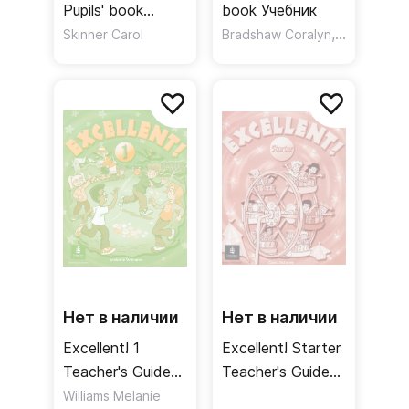
Pupils' book
book Учебник
Учебник
,
Skinner Carol
Bradshaw Coralyn
Hadfield Jil
Нет в наличии
Нет в наличии
Excellent! 1
Excellent! Starter
Teacher's Guide
Teacher's Guide
Книга для
Книга для
Williams Melanie