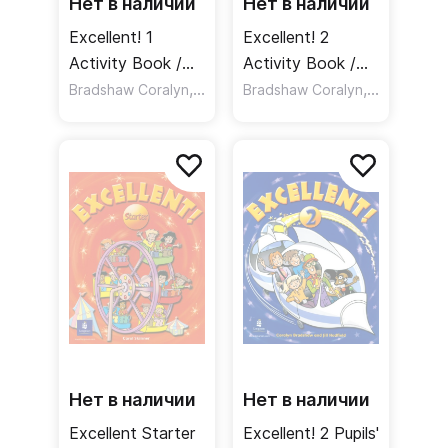
Нет в наличии
Нет в наличии
Excellent! 1
Excellent! 2
Activity Book /
Activity Book /
Рабочая тетрадь
,
Рабочая тетрадь
,
,
Bradshaw Coralyn
Northcott Richard
Bradshaw Coralyn
Hadfield Jill
Northcott 
Нет в наличии
Нет в наличии
Excellent Starter
Excellent! 2 Pupils'