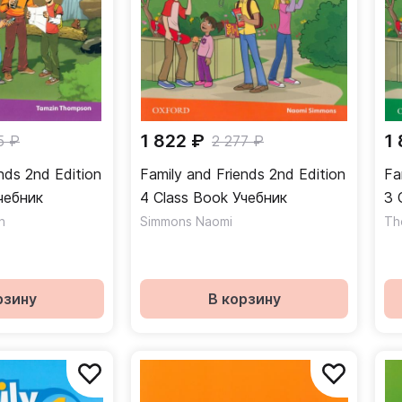
1 822 ₽
1
5 ₽
2 277 ₽
nds 2nd Edition
Family and Friends 2nd Edition
Fa
ass Book Учебник
4 Class Book Учебник
n
Simmons Naomi
Th
рзину
В корзину