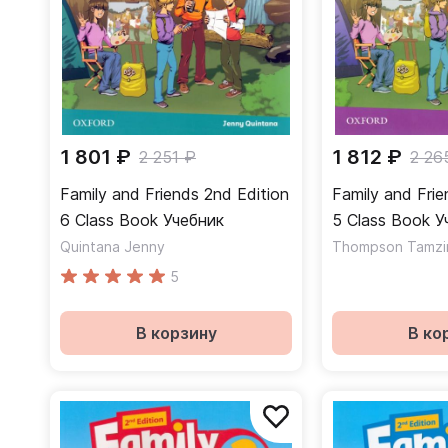
1 801 ₽
1 812 ₽
2 251 ₽
2 26
Family and Friends 2nd Edition
Family and Frie
6 Class Book Учебник
5 Cl
Quintana Jenny
Thompson Tamzi
5
В корзину
В ко