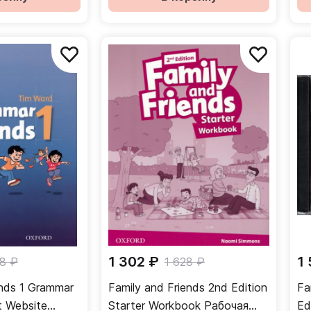
1 302 ₽
1
98 ₽
1 628 ₽
ends 1 Grammar
Family and Friends 2nd Edition
Fa
Starter Workbook Рабочая
Ed