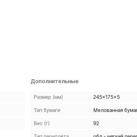
ния текста.
Дополнительные
Размер (мм)
245x175x5
Тип бумаги
Мелованная бума
Вес (г)
92
Тип переплёта
обл - мягкий пере