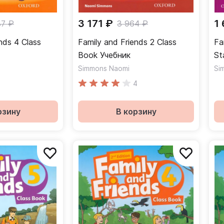
3 171 ₽
1
87 ₽
3 964 ₽
nds 4 Class
Family and Friends 2 Class
Fa
Book Учебник
Simmons Naomi
Si
4
рзину
В корзину