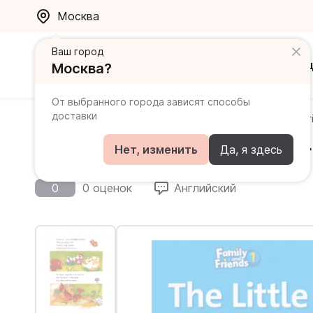
Москва
Ваш город
Каталог
Ак
Москва?
От выбранного города зависят способы
доставки
Главная
Каталог
Family and Friends
Family and F
Family and Friends 1 Reader
Нет, изменить
Да, я здесь
0
0 оценок
Английский