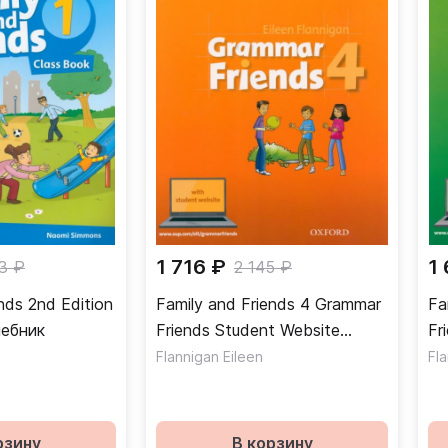
1 716 ₽
1
3 ₽
2 145 ₽
nds 2nd Edition
Family and Friends 4 Grammar
Fa
ss Book Учебник
Friends Student Website
Friends
Грамматика
Гр
Flannigan Eileen
Fl
рзину
В корзину