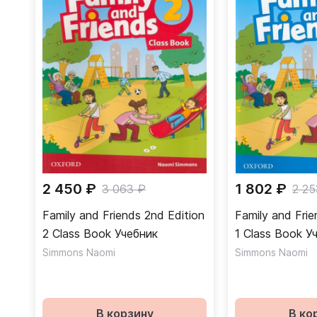
2 450 ₽
1 802 ₽
3 063 ₽
2 25
Family and Friends 2nd Edition
Family and Frie
2 Class Book Учебник
1 Cla
Simmons Naomi
Simmons Naomi
В корзину
В ко