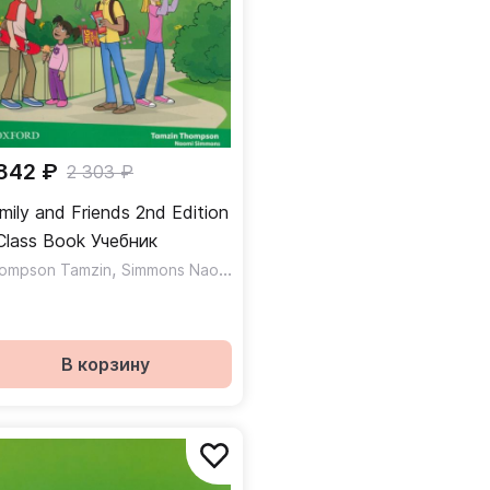
 842 ₽
2 303 ₽
mily and Friends 2nd Edition
3 Class Book Учебник
,
ompson Tamzin
Simmons Naomi
В корзину