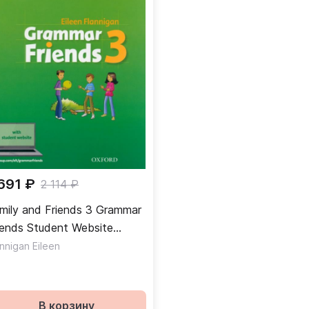
 691 ₽
2 114 ₽
mily and Friends 3 Grammar
 Student Website
амматика
annigan Eileen
В корзину