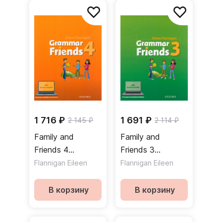
1 716 ₽
1 691 ₽
2 145 ₽
2 114 ₽
Family and
Family and
Friends 4
Friends 3
Grammar Friends
Grammar Friends
Flannigan Eileen
Flannigan Eileen
Student Website
Student Website
Грамматика
Грамматика
В корзину
В корзину