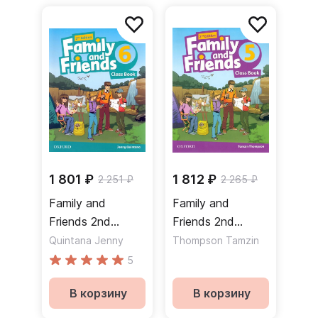
1 801 ₽
1 812 ₽
2 251 ₽
2 265 ₽
Family and
Family and
Friends 2nd
Friends 2nd
Edition 6 Class
Edition 5 Class
Quintana Jenny
Thompson Tamzin
Book Учебник
Book Учебник
5
В корзину
В корзину