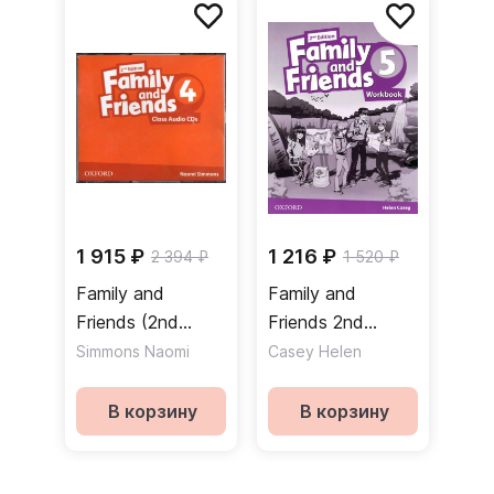
1 915 ₽
1 216 ₽
2 394 ₽
1 520 ₽
Family and
Family and
Friends (2nd
Friends 2nd
Edition) 4 Class
Edition 5
Simmons Naomi
Casey Helen
Audio CDs /
Workbook Online
Аудиодиски
Practice Рабочая
В корзину
В корзину
тетрадь
онлайнкод