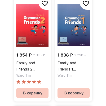
1 854 ₽
1 838 ₽
2 318 ₽
2 298 ₽
Family and
Family and
Friends 2
Friends 1
Grammar Friends
Grammar Friends
Ward Tim
Ward Tim
Student Website
Student Website
5
Грамматика
Грамматика
В корзину
В корзину