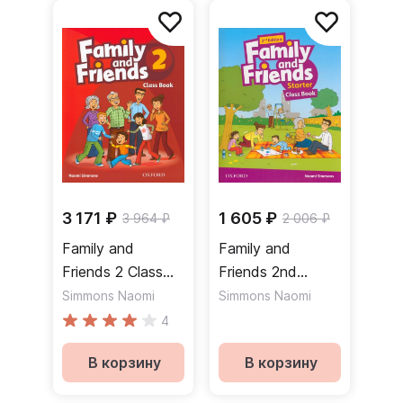
3 171 ₽
1 605 ₽
3 964 ₽
2 006 ₽
Family and
Family and
Friends 2 Class
Friends 2nd
Book Учебник
Edition Starter
Simmons Naomi
Simmons Naomi
Class Book
4
Учебник
В корзину
В корзину