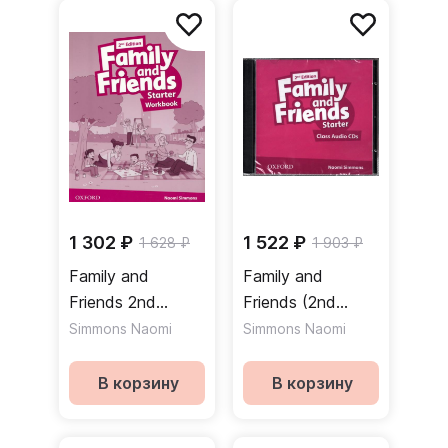
1 302 ₽
1 522 ₽
1 628 ₽
1 903 ₽
Family and
Family and
Friends 2nd
Friends (2nd
Edition Starter
Edition) Starter
Simmons Naomi
Simmons Naomi
Workbook
Class Audio CDs /
Рабочая тетрадь
Аудиодиски
В корзину
В корзину