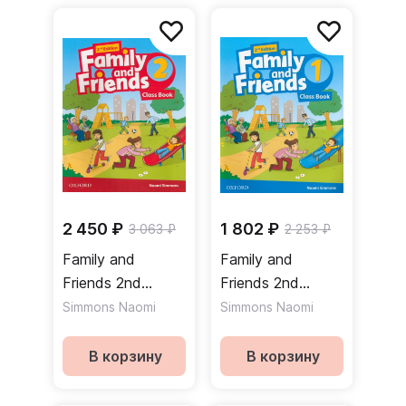
2 450 ₽
1 802 ₽
3 063 ₽
2 253 ₽
Family and
Family and
Friends 2nd
Friends 2nd
Edition 2 Class
Edition 1 Class
Simmons Naomi
Simmons Naomi
Book Учебник
Book Учебник
В корзину
В корзину