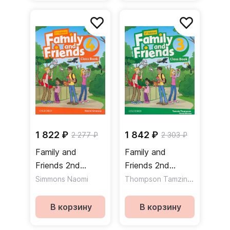
1 822 ₽
1 842 ₽
2 277 ₽
2 303 ₽
Family and
Family and
Friends 2nd
Friends 2nd
Edition 4 Class
Edition 3 Class
Thompson Tamzin
,
Simmons Naomi
Simmons N
Book Учебник
Book Учебник
В корзину
В корзину