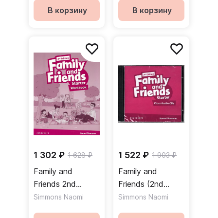
В корзину
В корзину
1 302 ₽
1 522 ₽
1 628 ₽
1 903 ₽
Family and
Family and
Friends 2nd
Friends (2nd
Edition Starter
Edition) Starter
Simmons Naomi
Simmons Naomi
Workbook
Class Audio CDs /