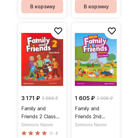
В корзину
В корзину
3 171 ₽
1 605 ₽
3 964 ₽
2 006 ₽
Family and
Family and
Friends 2 Class
Friends 2nd
Book Учебник
Edition Starter
Simmons Naomi
Simmons Naomi
Class Book
4