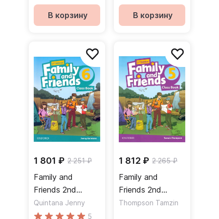
Учебник
В корзину
В корзину
1 801 ₽
1 812 ₽
2 251 ₽
2 265 ₽
Family and
Family and
Friends 2nd
Friends 2nd
Edition 6 Class
Edition 5 Class
Quintana Jenny
Thompson Tamzin
Book Учебник
Book Учебник
5