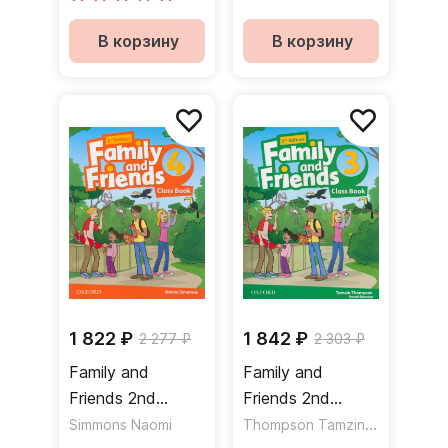
В корзину
В корзину
1 822 ₽
1 842 ₽
2 277 ₽
2 303 ₽
Family and
Family and
Friends 2nd
Friends 2nd
Edition 4 Class
Edition 3 Class
Thompson Tamzin
,
Simmons Naomi
Simmons N