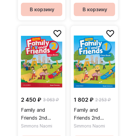
Book Учебник
Book Учебник
В корзину
В корзину
2 450 ₽
1 802 ₽
3 063 ₽
2 253 ₽
Family and
Family and
Friends 2nd
Friends 2nd
Edition 2 Class
Edition 1 Class
Simmons Naomi
Simmons Naomi
Book Учебник
Book Учебник