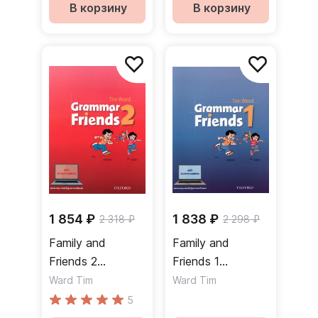
Грамматика
Грамматика
В корзину
В корзину
1 854 ₽
1 838 ₽
2 318 ₽
2 298 ₽
Family and
Family and
Friends 2
Friends 1
Grammar Friends
Grammar Friends
Ward Tim
Ward Tim
Student Website
Student Website
5
Грамматика
Грамматика