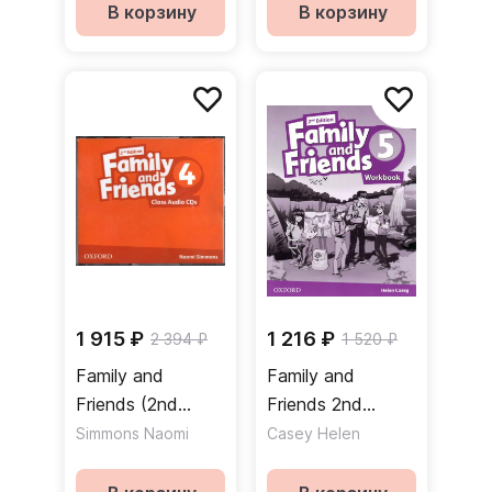
Рабочая тетрадь
Аудиодиски
В корзину
В корзину
1 915 ₽
1 216 ₽
2 394 ₽
1 520 ₽
Family and
Family and
Friends (2nd
Friends 2nd
Edition) 4 Class
Edition 5
Simmons Naomi
Casey Helen
Audio CDs /
Workbook Online
Аудиодиски
Practice Рабочая