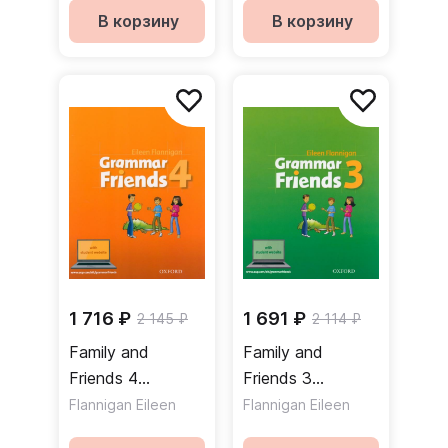
В корзину
В корзину
1 716 ₽
1 691 ₽
2 145 ₽
2 114 ₽
Family and
Family and
Friends 4
Friends 3
Grammar Friends
Grammar Friends
Flannigan Eileen
Flannigan Eileen
Student Website
Student Website