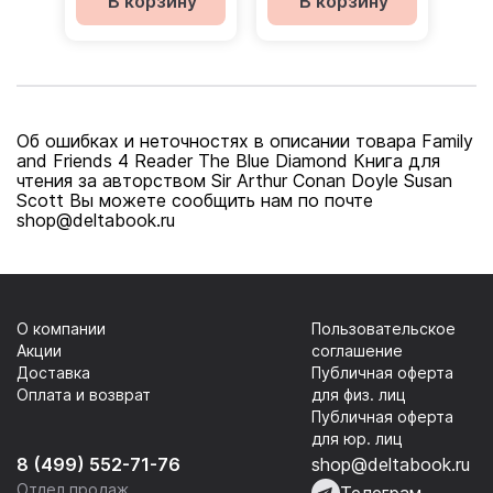
В корзину
В корзину
тетрадь
онлайнкод
Об ошибках и неточностях в описании товара Family
and Friends 4 Reader The Blue Diamond Книга для
чтения за авторством Sir Arthur Conan Doyle Susan
Scott Вы можете сообщить нам по почте
shop@deltabook.ru
О компании
Пользовательское
Акции
соглашение
Доставка
Публичная оферта
Оплата и возврат
для физ. лиц
Публичная оферта
для юр. лиц
8 (499) 552-71-76
shop@deltabook.ru
Отдел продаж