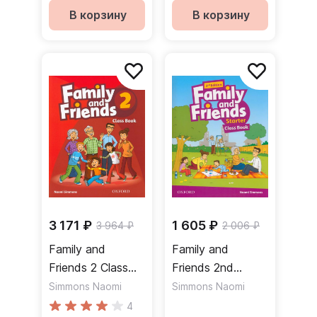
В корзину
В корзину
3 171 ₽
1 605 ₽
3 964 ₽
2 006 ₽
Family and
Family and
Friends 2 Class
Friends 2nd
Book Учебник
Edition Starter
Simmons Naomi
Simmons Naomi
Class Book
4