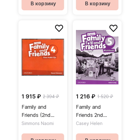
Рабочая тетрадь
Аудиодиски
В корзину
В корзину
1 915 ₽
1 216 ₽
2 394 ₽
1 520 ₽
Family and
Family and
Friends (2nd
Friends 2nd
Edition) 4 Class
Edition 5
Simmons Naomi
Casey Helen
Audio CDs /
Workbook Online
Аудиодиски
Practice Рабочая