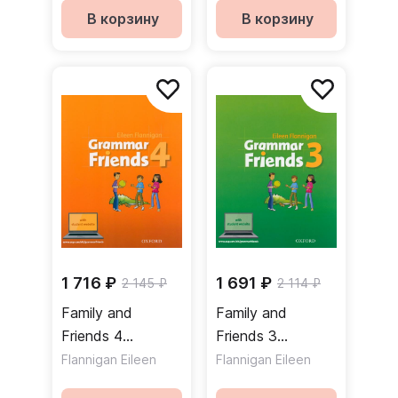
В корзину
В корзину
1 716 ₽
1 691 ₽
2 145 ₽
2 114 ₽
Family and
Family and
Friends 4
Friends 3
Grammar Friends
Grammar Friends
Flannigan Eileen
Flannigan Eileen
Student Website
Student Website