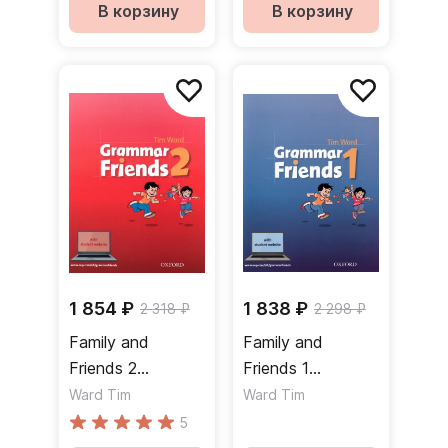
Грамматика
Грамматика
В корзину
В корзину
1 854 ₽
1 838 ₽
2 318 ₽
2 298 ₽
Family and
Family and
Friends 2
Friends 1
Grammar Friends
Grammar Friends
Ward Tim
Ward Tim
Student Website
Student Website
5
Грамматика
Грамматика