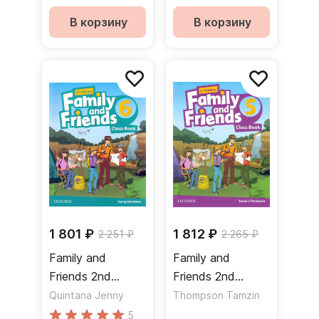
Учебник
В корзину
В корзину
1 801 ₽
1 812 ₽
2 251 ₽
2 265 ₽
Family and
Family and
Friends 2nd
Friends 2nd
Edition 6 Class
Edition 5 Class
Quintana Jenny
Thompson Tamzin
Book Учебник
Book Учебник
5