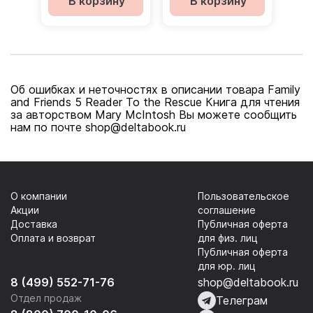
В корзину
В корзину
тетрадь
онлайнкод
Об ошибках и неточностях в описании товара Family
and Friends 5 Reader To the Rescue Книга для чтения
за авторством Mary McIntosh Вы можете сообщить
нам по почте shop@deltabook.ru
О компании
Пользовательское
Акции
соглашение
Доставка
Публичная оферта
Оплата и возврат
для физ. лиц
Публичная оферта
для юр. лиц
8 (499) 552-71-76
shop@deltabook.ru
Отдел продаж
Телеграм