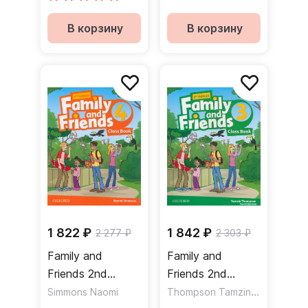
В корзину
В корзину
1 822 ₽
1 842 ₽
2 277 ₽
2 303 ₽
Family and
Family and
Friends 2nd
Friends 2nd
Edition 4 Class
Edition 3 Class
Thompson Tamzin
,
Simmons Naomi
Simmons N