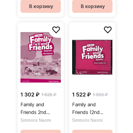
В корзину
В корзину
1 302 ₽
1 522 ₽
1 628 ₽
1 903 ₽
Family and
Family and
Friends 2nd
Friends (2nd
Edition Starter
Edition) Starter
Simmons Naomi
Simmons Naomi
Workbook
Class Audio CDs /