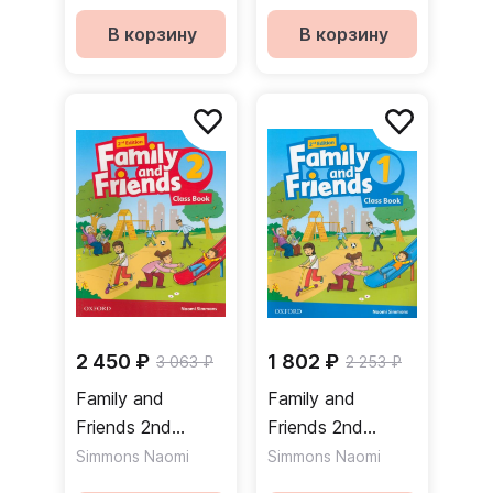
Book Учебник
Book Учебник
В корзину
В корзину
2 450 ₽
1 802 ₽
3 063 ₽
2 253 ₽
Family and
Family and
Friends 2nd
Friends 2nd
Edition 2 Class
Edition 1 Class
Simmons Naomi
Simmons Naomi
Book Учебник
Book Учебник