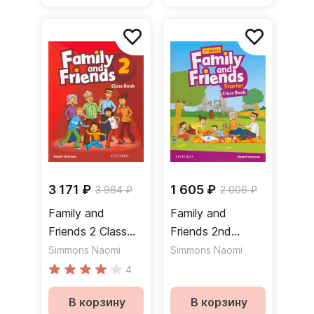
3 171 ₽
1 605 ₽
3 964 ₽
2 006 ₽
Family and
Family and
Friends 2 Class
Friends 2nd
Book Учебник
Edition Starter
Simmons Naomi
Simmons Naomi
Class Book
4
Учебник
В корзину
В корзину