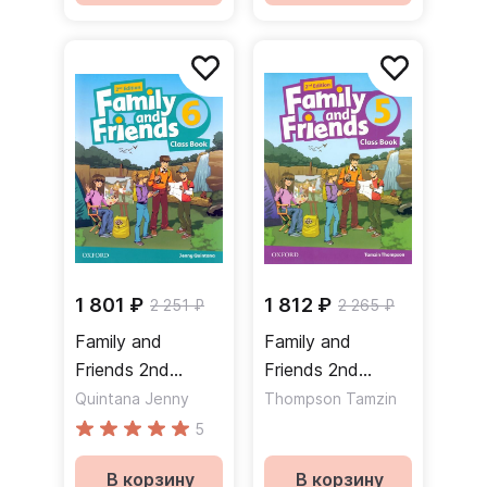
1 801 ₽
1 812 ₽
2 251 ₽
2 265 ₽
Family and
Family and
Friends 2nd
Friends 2nd
Edition 6 Class
Edition 5 Class
Quintana Jenny
Thompson Tamzin
Book Учебник
Book Учебник
5
В корзину
В корзину