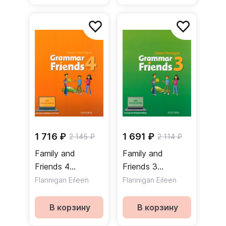
1 716 ₽
1 691 ₽
2 145 ₽
2 114 ₽
Family and
Family and
Friends 4
Friends 3
Grammar Friends
Grammar Friends
Flannigan Eileen
Flannigan Eileen
Student Website
Student Website
Грамматика
Грамматика
В корзину
В корзину