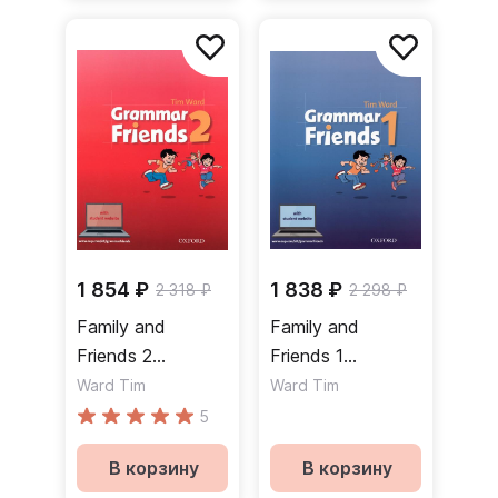
1 854 ₽
1 838 ₽
2 318 ₽
2 298 ₽
Family and
Family and
Friends 2
Friends 1
Grammar Friends
Grammar Friends
Ward Tim
Ward Tim
Student Website
Student Website
5
Грамматика
Грамматика
В корзину
В корзину