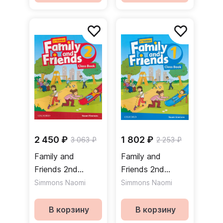
2 450 ₽
1 802 ₽
3 063 ₽
2 253 ₽
Family and
Family and
Friends 2nd
Friends 2nd
Edition 2 Class
Edition 1 Class
Simmons Naomi
Simmons Naomi
Book Учебник
Book Учебник
В корзину
В корзину