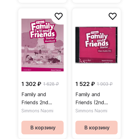
1 302 ₽
1 522 ₽
1 628 ₽
1 903 ₽
Family and
Family and
Friends 2nd
Friends (2nd
Edition Starter
Edition) Starter
Simmons Naomi
Simmons Naomi
Workbook
Class Audio CDs /
Рабочая тетрадь
Аудиодиски
В корзину
В корзину