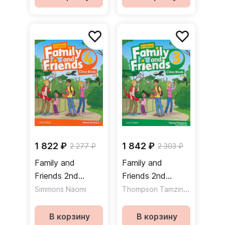
1 822 ₽
1 842 ₽
2 277 ₽
2 303 ₽
Family and
Family and
Friends 2nd
Friends 2nd
Edition 4 Class
Edition 3 Class
Thompson Tamzin
,
Simmons Naomi
Simmons N
Book Учебник
Book Учебник
В корзину
В корзину