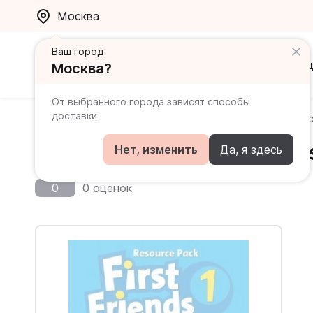
Москва
Ваш город
Каталог
Ак
Москва?
От выбранного города зависят способы
доставки
Главная
Каталог
First Friends
First Friends 1 T
First Friends 1 Teacher's
Нет, изменить
Да, я здесь
0
0 оценок