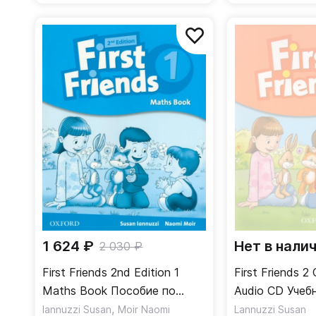
1 624 ₽
Нет в нали
2 030 ₽
First Friends 2nd Edition 1
First Friends 2
Maths Book Пособие по
Audio CD Учеб
математике
,
Iannuzzi Susan
Moir Naomi
Lannuzzi Susan