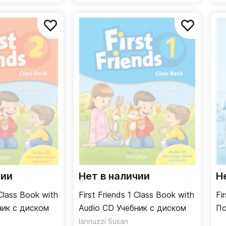
чии
Нет в наличии
Н
 Class Book with
First Friends 1 Class Book with
Fi
ник с диском
Audio CD Учебник с диском
По
Iannuzzi Susan