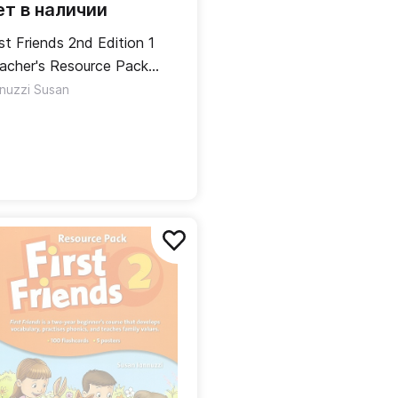
ет в наличии
rst Friends 2nd Edition 1
acher's Resource Pack
полнительные материалы
nnuzzi Susan
я учителя