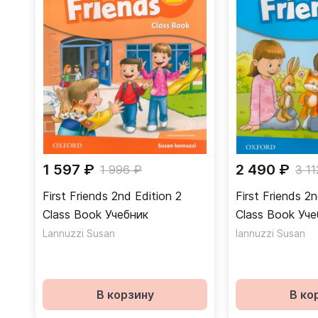
1 597 ₽
2 490 ₽
1 996 ₽
3 11
First Friends 2nd Edition 2
First Friends 2n
Class Book Учебник
Class Bo
Lannuzzi Susan
Iannuzzi Susan
В корзину
В ко