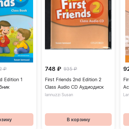
748 ₽
9
2 ₽
935 ₽
d Edition 1
First Friends 2nd Edition 2
Fi
ok Учебник
Class Audio CD Аудиодиск
Ac
те
Iannuzzi Susan
La
рзину
В корзину