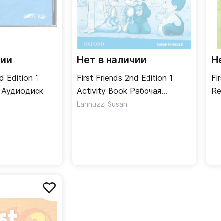
чии
Нет в наличии
Н
d Edition 1
First Friends 2nd Edition 1
Fi
Class Audio CD Аудиодиск
Activity Book Рабочая
Re
тетрадь
До
Lannuzzi Susan
дл