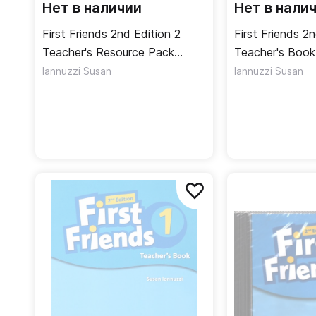
Нет в наличии
Нет в нали
First Friends 2nd Edition 2
First Friends 2
Teacher's Resource Pack
Teacher's Book Книга дл
Дополнительные материалы
учителя
Iannuzzi Susan
Iannuzzi Susan
для учителя