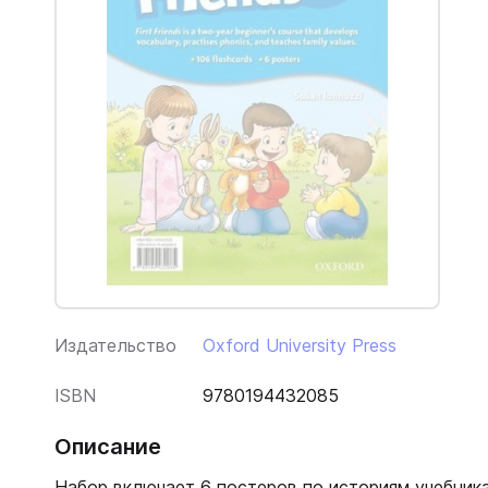
Издательство
Oxford University Press
ISBN
9780194432085
Описание
Набор включает 6 постеров по историям учебника