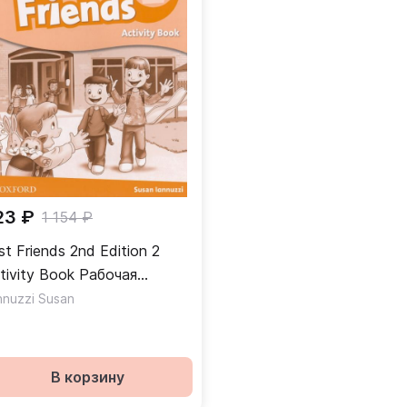
23 ₽
1 154 ₽
rst Friends 2nd Edition 2
tivity Book Рабочая
традь
nnuzzi Susan
В корзину