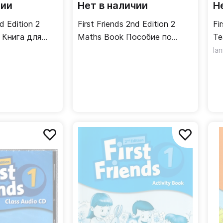
чии
Нет в наличии
Н
nd Edition 2
First Friends 2nd Edition 2
Fi
я
Maths Book Пособие по
Te
математике
До
Ia
дл