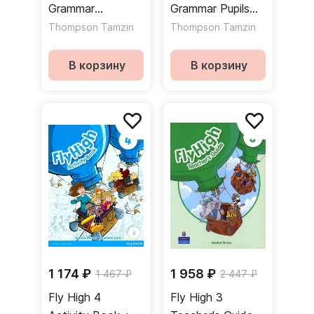
Grammar
Grammar Pupils
Teacher's Guide +
Book / Учебник
Thompson Tamzin
Thompson Tamzin
Key / Книга для
по грамматике
учителя к
В корзину
В корзину
учебнику по
грамматике +
ответы
1 174 ₽
1 958 ₽
1 467 ₽
2 447 ₽
Fly High 4
Fly High 3