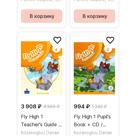
тетрадь + CD
В корзину
В корзину
3 908 ₽
994 ₽
4 885 ₽
1 242 ₽
Fly High 1
Fly High 1 Pupil's
Teacher's Guide /
Book + CD /
Книга для
Учебник + CD
Kozanoglou Danae
Kozanoglou Danae