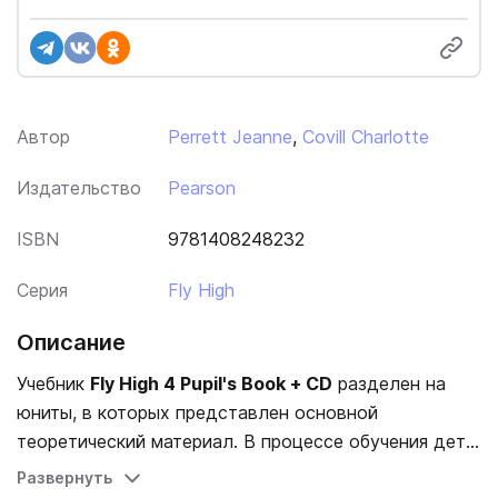
Автор
Perrett Jeanne
,
Covill Charlotte
Издательство
Pearson
ISBN
9781408248232
Серия
Fly High
Описание
Учебник
Fly High 4 Pupil's Book + CD
разделен на
юниты, в которых представлен основной
теоретический материал. В процессе обучения дети
знакомятся с главными героями (работником
Развернуть