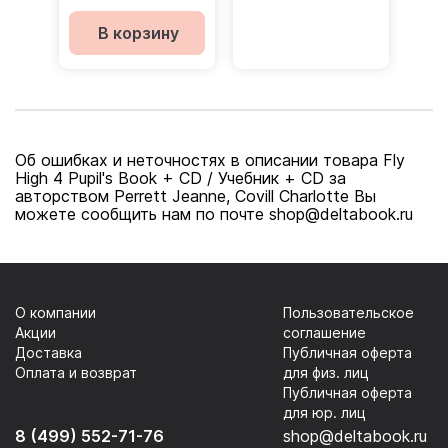
учителя
В корзину
Об ошибках и неточностях в описании товара Fly
High 4 Pupil's Book + CD / Учебник + CD за
авторством Perrett Jeanne, Covill Charlotte Вы
можете сообщить нам по почте shop@deltabook.ru
О компании
Пользовательское
Акции
соглашение
Доставка
Публичная оферта
Оплата и возврат
для физ. лиц
Публичная оферта
для юр. лиц
8 (499) 552-71-76
shop@deltabook.ru