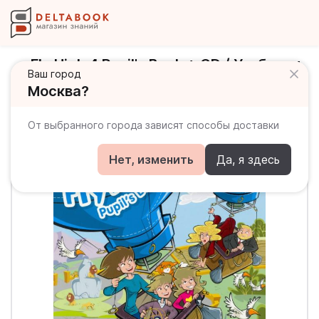
Fly High 4 Pupil's Book + CD / Учебник +
Ваш город
CD
Москва?
От выбранного города зависят способы доставки
Нет, изменить
Да, я здесь