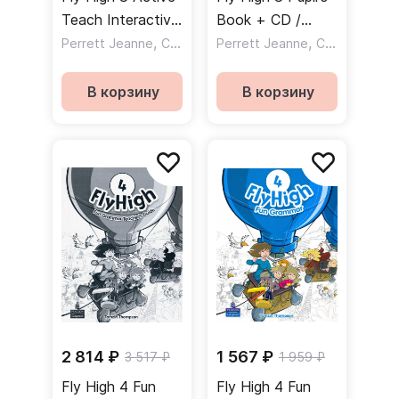
Teach Interactive
Book + CD /
Whiteboard
,
Учебник +CD
,
Perrett Jeanne
Covill Charlotte
Perrett Jeanne
Covill Charlotte
Software CD-
Rom / CD c
В корзину
В корзину
программным
обеспечением
для
интерактивной
доски
2 814 ₽
1 567 ₽
3 517 ₽
1 959 ₽
Fly High 4 Fun
Fly High 4 Fun