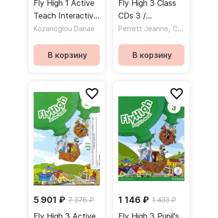
Fly High 1 Active
Fly High 3 Class
Teach Interactive
CDs 3 /
Whiteboard
Аудиодиски
,
Kozanoglou Danae
Perrett Jeanne
Covill Charlotte
Software CD-
Rom / CD c
В корзину
В корзину
программным
обеспечением
для
интерактивной
доски
5 901 ₽
1 146 ₽
7 376 ₽
1 433 ₽
Fly High 3 Active
Fly High 3 Pupil's