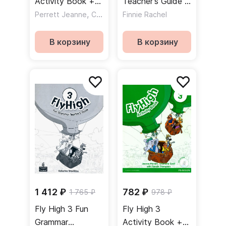
Activity Book +
Teacher's Guide /
CD / Рабочая
,
Книга для
Perrett Jeanne
Covill Charlotte
Finnie Rachel
тетрадь + CD
учителя
В корзину
В корзину
1 412 ₽
782 ₽
1 765 ₽
978 ₽
Fly High 3 Fun
Fly High 3
Grammar
Activity Book +