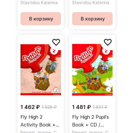
Teacher's Guide +
Book + CD /
Stavridou Katerina
Stavridou Katerina
Key / Книга для
Учебник по
учителя к
грамматике
В корзину
В корзину
учебнику по
грамматике +
ответы
1 462 ₽
1 481 ₽
1 828 ₽
1 851 ₽
Fly High 2
Fly High 2 Pupil's
Activity Book +
Book + CD /
CD / Рабочая
,
Учебник + CD
,
Perrett Jeanne
Covill Charlotte
Perrett Jeanne
Covill Charlotte