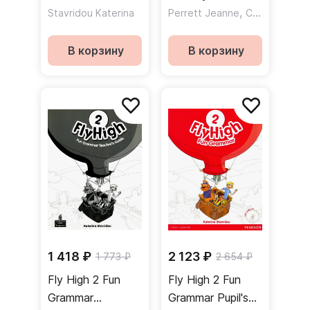
Teacher's Guide +
CD / Рабочая
,
Stavridou Katerina
Perrett Jeanne
Covill Charlotte
Key / Книга для
тетрадь + CD
учителя к
В корзину
В корзину
учебнику по
грамматике +
ответы
1 418 ₽
2 123 ₽
1 773 ₽
2 654 ₽
Fly High 2 Fun
Fly High 2 Fun
Grammar
Grammar Pupil's