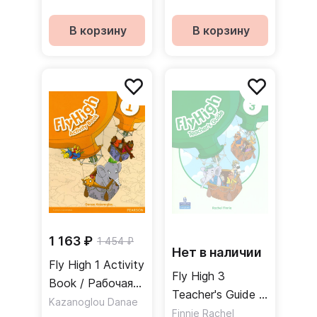
учителя
В корзину
В корзину
1 163 ₽
1 454 ₽
Нет в наличии
Fly High 1 Activity
Fly High 3
Book / Рабочая
Teacher's Guide /
тетрадь
Kazanoglou Danae
Книга для
Finnie Rachel