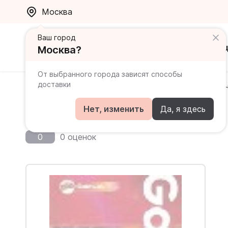
Москва
Ваш город
Каталог
Ак
Москва?
От выбранного города зависят способы
доставки
Главная
Каталог
Gateway B2 Student's Book / У
Gateway B2 Student's Book
Нет, изменить
Да, я здесь
0
0 оценок