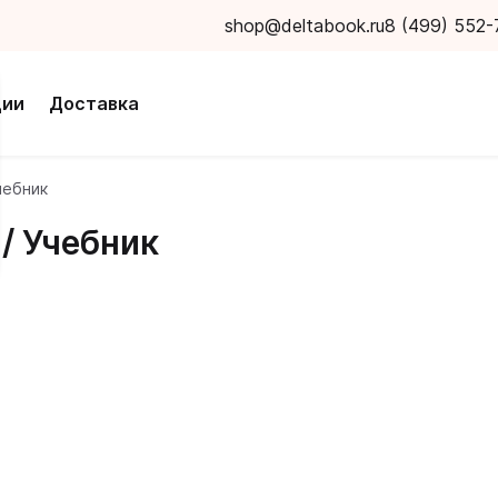
shop@deltabook.ru
8 (499) 552-
ции
Доставка
чебник
 / Учебник