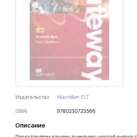
Издательство
Macmillan ELT
ISBN
9780230723566
Описание
Представляем вашему вниманию шестой выпуск гов