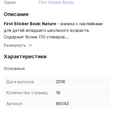
Серия
First Sticker Books
Описание
First Sticker Book: Nature
- книжка с наклейками
для детей младшего школьного возраста.
Содержит более 170 стикеров.
Развернуть
Откройте для себя удивительный мир растений и
Характеристики
животных, которые обитают в садах и лесах,
джунглях и океанах! С помощью наклеек с
Основные
изображениями зверей, насекомых, деревьев и
цветов ученикам предлагается дополнить
Дата выпуска
2016
иллюстрации. Пособие идеально подходит для
изучения мира природы и развития мелкой моторики
Количество страниц
16
малышей.
Артикул
86543