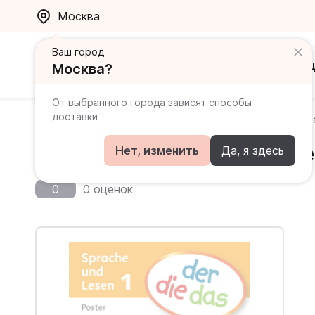
Москва
Ваш город
Каталог
Ак
Москва?
От выбранного города зависят способы
доставки
Главная
Каталог
der-die-das
der-die-das Sprach
der-die-das Sprache und Le
Нет, изменить
Да, я здесь
0
0 оценок