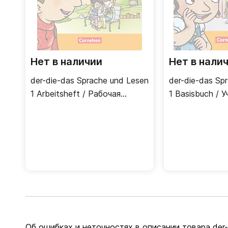
Нет в наличии
Нет в нали
der-die-das Sprache und Lesen
der-die-das Sp
1 Arbeitsheft / Рабочая
1 Basisbuch / 
тетрадь
Об ошибках и неточностях в описании товара der-di