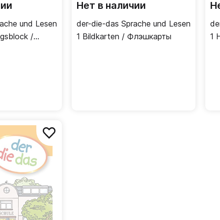
чии
Нет в наличии
Н
rache und Lesen
der-die-das Sprache und Lesen
de
ngsblock /
1 Bildkarten / Флэшкарты
1 
ая рабочая
ма