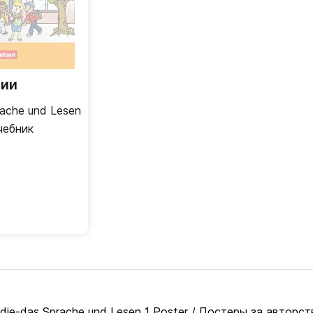
чии
rache und Lesen
Учебник
e-das Sprache und Lesen 1 Poster / Постеры за авторством