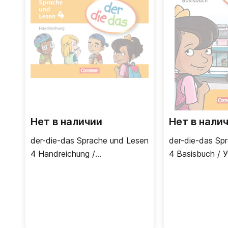
Нет в наличии
Нет в нали
der-die-das Sprache und Lesen
der-die-das Sp
4 Handreichung /
4 Basisbuch / 
Раздаточный материал