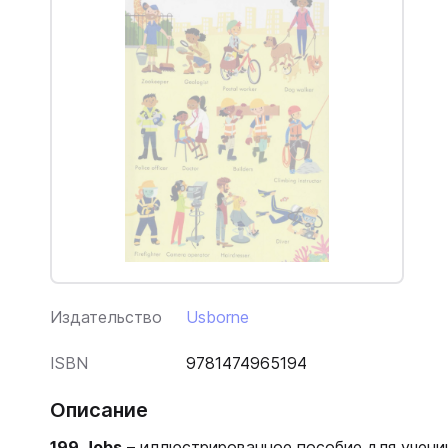
Издательство
Usborne
ISBN
9781474965194
Описание
199 Jobs
– иллюстрированное пособие для учени