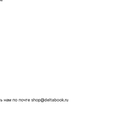
 школой.
ители и
 нам по почте shop@deltabook.ru