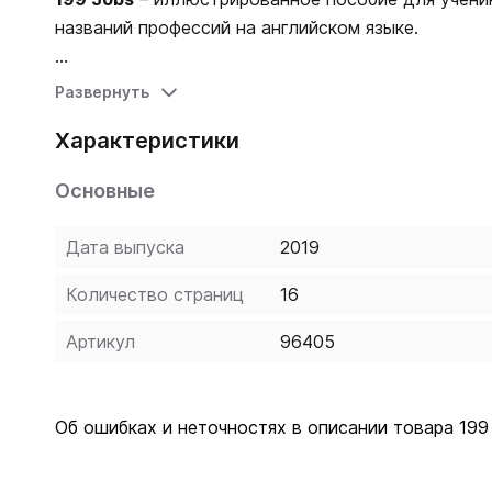
названий профессий на английском языке.
В книге маленькие ученики найдут 199 иллюстрац
Развернуть
На страницах пособия представлены всевозможны
Характеристики
многое другое.
Основные
199 Jobs
отлично подходит для развития словарн
Дата выпуска
2019
Количество страниц
16
Артикул
96405
Об ошибках и неточностях в описании товара 199