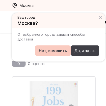
Москва
Ваш город
Каталог
Ак
Москва?
От выбранного города зависят способы
доставки
Главная
Каталог
Игры
199 Jobs
199 Jobs
Нет, изменить
Да, я здесь
0
0 оценок