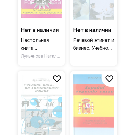
Нет в наличии
Нет в наличии
Настольная
Речевой этикет и
книга
бизнес. Учебное
бизнесмена.
Лукьянова Наталья Лукъянова
пособие по
Курс
английскому
английского
языку
языка по
коммерческой
деятельности