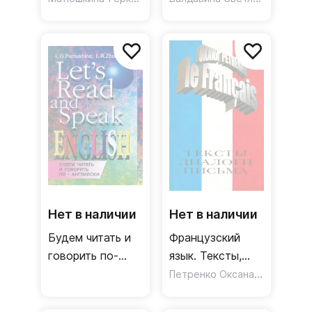
филологических
специальностей
факультетов. В
/ Учебник
3-х частях
Нет в наличии
Нет в наличии
Будем читать и
Французский
говорить по-
язык. Тексты,
английски:
диалоги, письма
Петренко Оксана Евгеньевна
Учебное пособие