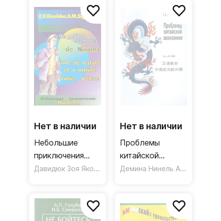
Нет в наличии
Нет в наличии
Небольшие
Проблемы
приключения
китайской
Николая. Книга
Давидюк Зоя Яковлевна
,
экономики.
Демина Нинель Андреевна
Сигалова Евгения Михайлов
для чтения и
Учебное пособие
активизации
коммуникативных
навыков.