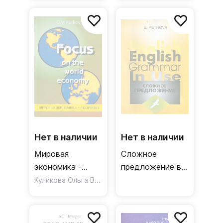
грамматике
Учебник
Нет в наличии
Нет в наличии
Мировая
Сложное
экономика -
предложение в
подробно.
Куликова Ольга Викторовна
английском
Учебное пособие
языке. Варианты
по английскому
формы, значения
языку
и употребления.