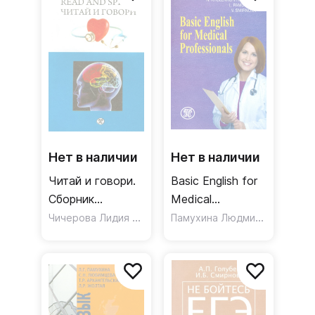
Учебное пособие
Нет в наличии
Нет в наличии
Читай и говори.
Basic English for
Сборник
Medical
рассказов о
Чичерова Лидия Григорьевна
Professionals
Памухина Людмила Георгиевна
здоровье
человека