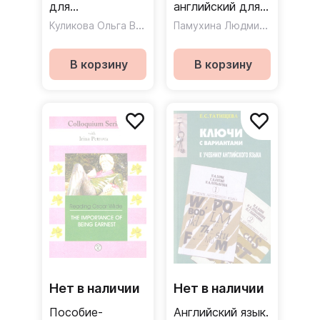
для
английский для
экономистов-
Куликова Ольга Викторовна
начинающих /
Памухина Людмила Георгиевна
международников
Учебник
/ Учебник для
В корзину
В корзину
вузов
Нет в наличии
Нет в наличии
Пособие-
Английский язык.