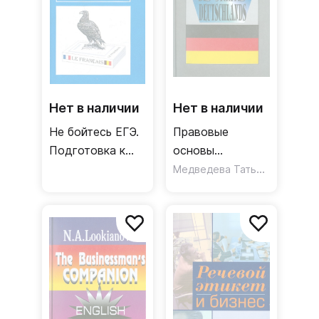
Нет в наличии
Нет в наличии
Не бойтесь ЕГЭ.
Правовые
Подготовка к
основы
Единому
германского
Медведева Татьяна Павловна
государственному
государства.
экзамену /
Учебное издание
Учебное пособие
по французскому
языку