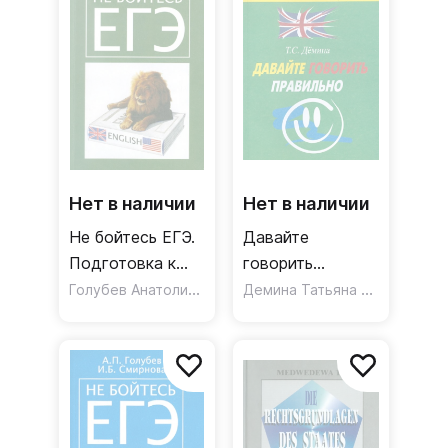
Нет в наличии
Нет в наличии
Не бойтесь ЕГЭ.
Давайте
Подготовка к
говорить
единому
Голубев Анатолий Павлович
правильно
,
Демина Татьяна Степановна
Смирнова Ирина Борисо
государственному
экзамену.
Учебное пособие
по английскому
языку