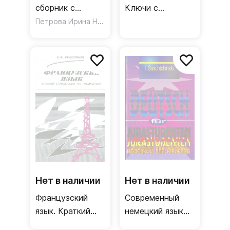
сборник с
Ключи с
заданиями и упр.
Петрова Ирина Николаевна
вариантами. К
по самостоят.
учебнику Н.А.
чтению пьесы О.
Бонк, Г.А. Котий,
Уайльда "Как
Н.А. Лукьянова,
важно быть
Л.Г.Памухина
серьезным"
Нет в наличии
Нет в наличии
Французский
Современный
язык. Краткий
немецкий язык
справочник по
для юристов.