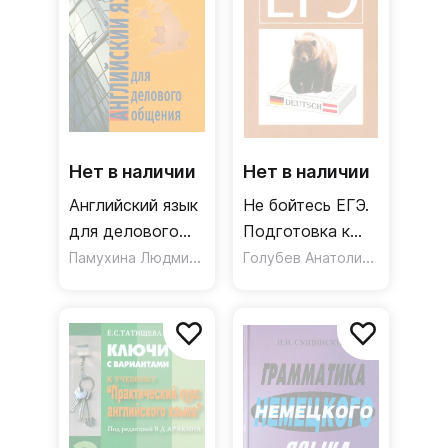
Нет в наличии
Нет в наличии
Английский язык
Не бойтесь ЕГЭ.
для делового
Подготовка к
общения
Памухина Людмила Георгиевна
Единому
,
Голубев Анатолий Павлович
Любимцева Светлана
государственному
экзамену /
Учебное пособие
по немецкому
языку