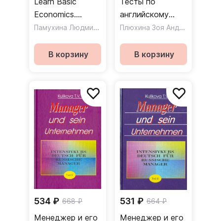
Learn Basic
Тесты по
Economics.
английскому
Учебное пособие
Памухина Людмила Георгиевна
языку.
,
Плюхина Зоя Андреевна
Филиппова Надежда
Бухгалтерский
учет и аудит
В корзину
В корзину
534 ₽
531 ₽
668 ₽
664 ₽
Менеджер и его
Менеджер и его