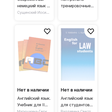
немецкий язык в
тренировочные
диалогах.
Сущинский Иосиф Иванович
программы по
Русско-
грамматике
немецкие
английского
соответствия
языка. Учебное
пособие
Нет в наличии
Нет в наличии
Английский язык.
Английский язык
Учебник для II
для студентов
курса
Матюшкина-Герке Тамара Ивановна
юридических
,
Валдавина Светлана Эдуардовна
Балашова Светл