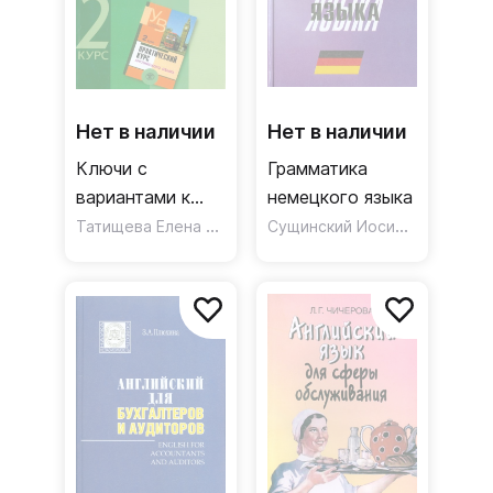
Нет в наличии
Нет в наличии
Ключи с
Грамматика
вариантами к
немецкого языка
учебнику
Татищева Елена Сергеевна
Сущинский Иосиф Иванович
"Практический
курс английского
языка" под ред.
В.Д. Аракина. 2
курс