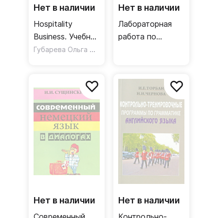
Нет в наличии
Нет в наличии
Hospitality
Лабораторная
Business. Учебное
работа по
пособие
Губарева Ольга Николаевна
практической
,
Романова Мария Валер
грамматике к
учебнику
английского
языка для 1
курса
филологических
факультетов
Нет в наличии
Нет в наличии
Современный
Контрольно-