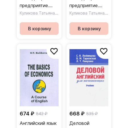
предприятие.
предприятие.
Ч.3. Курс
Куликова Татьяна Викторовна
Курс немецкого
Куликова Татьяна Викторовна
немецкого языка
языка для
для ускоренного
ускоренного
В корзину
В корзину
обучения
обучения
российских
российских
менеджеров
менеджеров. Ч.2
674 ₽
668 ₽
842 ₽
835 ₽
Английский язык
Деловой