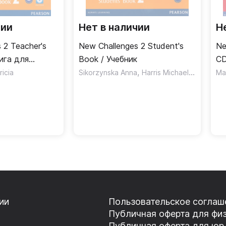
чии
Нет в наличии
Н
 2 Teacher's
New Challenges 2 Student's
Ne
ига для
Book / Учебник
CD
,
,
icia
Sikorzynska Anna
Harris Michael
Mower Da
Ma
ии
Пользовательское соглаш
Публичная оферта для физ
Публичная оферта для юр.