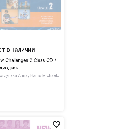
ет в наличии
w Challenges 2 Class CD /
диодиск
,
,
korzynska Anna
Harris Michael
Mower David