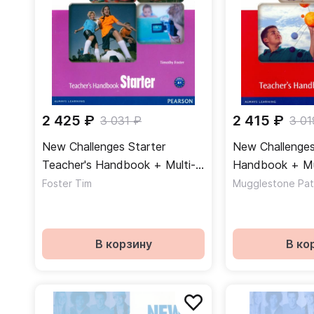
2 425 ₽
2 415 ₽
3 031 ₽
3 01
New Challenges Starter
New Challenges
Teacher's Handbook + Multi-
Handbook + Mu
Rom / Книга для учителя
Книга для учит
Foster Tim
Mugglestone Patr
ROM
В корзину
В ко