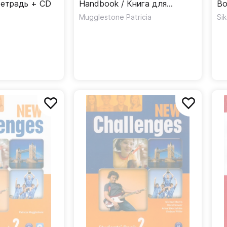
тетрадь + CD
Handbook / Книга для
Bo
учителя
Mugglestone Patricia
Si