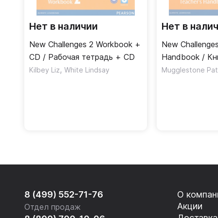
Нет в наличии
Нет в нали
New Challenges 2 Workbook +
New Challenges
CD / Рабочая тетрадь + CD
Handbook / Кн
,
учителя
Kilbey Liz
White Lindsay
Mugglestone Patr
8 (499) 552-71-76
О компан
Акции
Отдел продаж
Доставка