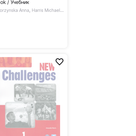
ok / Учебник
,
,
korzynska Anna
Harris Michael
Mower David