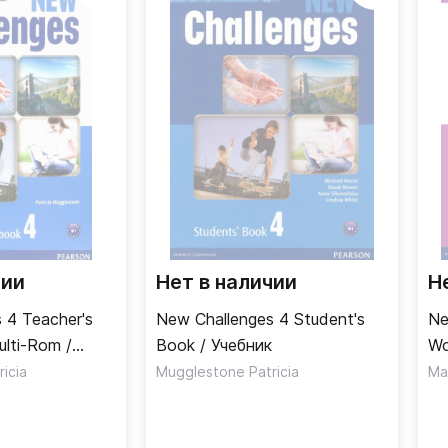
чии
Нет в наличии
Н
 4 Teacher's
New Challenges 4 Student's
Ne
lti-Rom /
Book / Учебник
Wo
теля
те
icia
Mugglestone Patricia
Ma