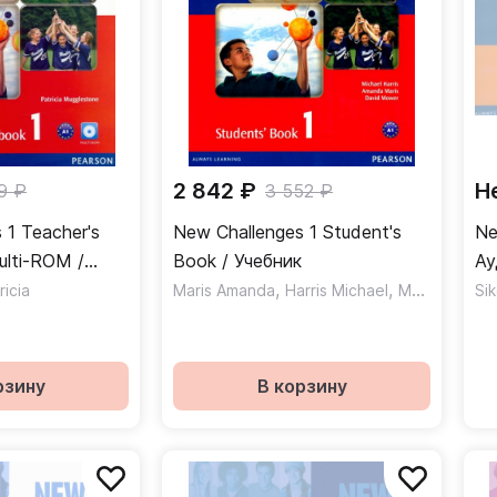
2 842 ₽
Н
9 ₽
3 552 ₽
 1 Teacher's
New Challenges 1 Student's
Ne
lti-ROM /
Book / Учебник
Ау
еля + Multi-
,
,
icia
Maris Amanda
Harris Michael
Mower David
Si
рзину
В корзину