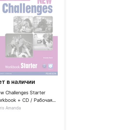
ет в наличии
w Challenges Starter
rkbook + CD / Рабочая
традь + CD
ris Amanda