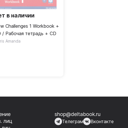
ет в наличии
w Challenges 1 Workbook +
 / Рабочая тетрадь + CD
vid
ris Amanda
ение
shop@deltabook.ru
. лиц
Телеграм
Вконтакте
 лиц