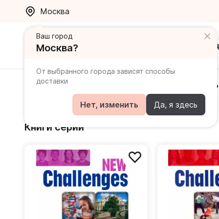
Москва
Ваш город
Каталог
Ак
Москва?
От выбранного города зависят способы
Серия «New Challenges»
доставки
Издательство
Pearson
Нет, изменить
Да, я здесь
Книги серии