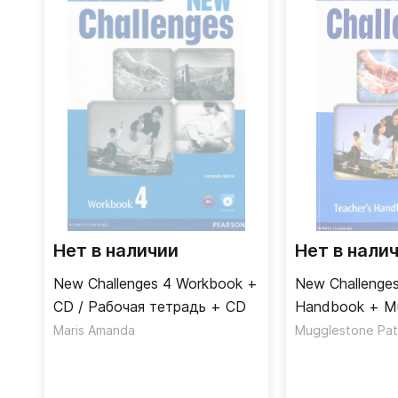
Нет в наличии
Нет в нали
New Challenges 4 Workbook +
New Challenges
CD / Рабочая тетрадь + CD
Handbook + Mu
Книга для учи
Maris Amanda
Mugglestone Patr