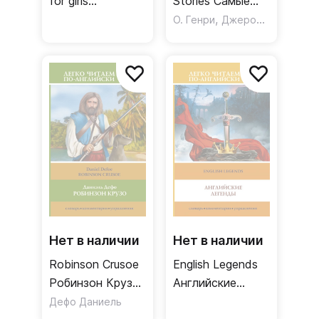
for girls
Stories Самые
Английские
смешные
,
О. Генри
Джером Джером Клапка
сказки для
рассказы
девочек Уровень
Уровень 1
1
Нет в наличии
Нет в наличии
Robinson Crusoe
English Legends
Робинзон Крузо
Английские
Уровень 2
легенды Уровень
Дефо Даниель