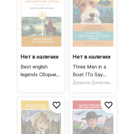
Нет в наличии
Нет в наличии
Best english
Three Men in a
legends Сборник
Boat (To Say
самых известных
Nothing of the
Джером Джером Клапка
английских
Dog) Трое в
легенд. Уровень
лодке, не считая
1
собаки. Уровень
4