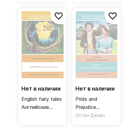
1
Нет в наличии
Нет в наличии
English fairy tales
Pride and
Английские
Prejudice
сказки Уровень 1
Гордость и
Остен Джейн
предубеждение
Уровень 4