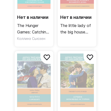
Нет в наличии
Нет в наличии
The Hunger
The little lady of
Games: Catching
the big house
fire Голодные
Маленькая
Коллинз Сьюзен
игры. И вспыхнет
хозяйка
пламя. Уровень 4
большого дома.
Уровень 3