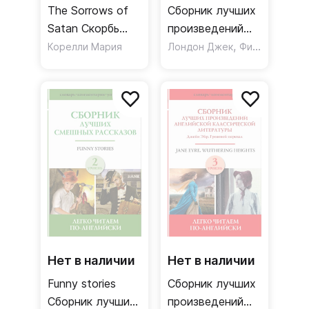
The Sorrows of
Сборник лучших
Satan Скорбь
произведений
сатаны Уровень
американской
,
Корелли Мария
Лондон Джек
Фицджеральд Фрэнсис Скотт
4
классической
литературы.
Великий Гэтсби.
Бенджамин
Баттон
Нет в наличии
Нет в наличии
Funny stories
Сборник лучших
Сборник лучших
произведений