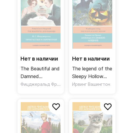
Нет в наличии
Нет в наличии
The Beautiful and
The legend of the
Damned
Sleepy Hollow
Прекрасные и
Фицджеральд Фрэнсис Скотт
Легенда о
Ирвинг Вашингтон
обреченные
Сонной Лощине.
Уровень 4
Уровень 4