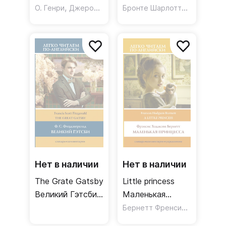
смешных
,
английской
,
Бронте Шарлотта
,
,
О. Генри
Джером Джером Клапка
Твен Марк
Бронте Э
Манро
рассказов.
классической
Уровень 2
литературы.
Джейн Эйр.
Грозовой
перевал. Уровень
3
Нет в наличии
Нет в наличии
The Grate Gatsby
Little princess
Великий Гэтсби.
Маленькая
Уровень 5
принцесса.
Бернетт Френсис Ходгсон
Уровень 1