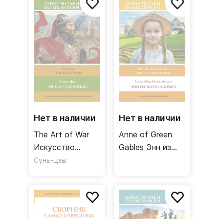
Нет в наличии
Нет в наличии
The Art of War
Anne of Green
Искусство
Gables Энн из
войны Уровень 2
Зеленых крыш
Сунь-Цзы
Уровень 1