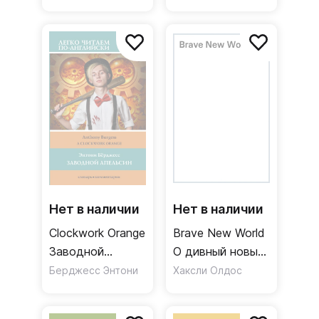
2
Нет в наличии
Нет в наличии
Clockwork Orange
Brave New World
Заводной
О дивный новый
апельсин
мир Уровень 4
Берджесс Энтони
Хаксли Олдос
Уровень 4