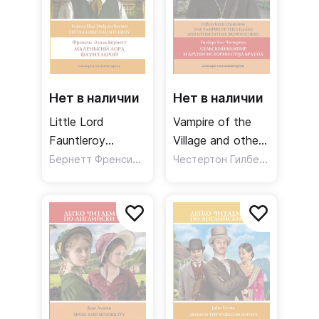
Нет в наличии
Нет в наличии
Little Lord
Vampire of the
Fauntleroy
Village and other
Маленький Лорд
Бернетт Френсис Ходгсон
Father Brown
Честертон Гилберт Кит
Фаунтлерой
Stories Сельский
Уровень 1
вампир и другие
истории отца
Брауна. Уровень
3