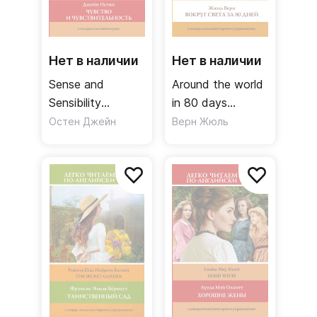
Нет в наличии
Нет в наличии
Sense and
Around the world
Sensibility
in 80 days
Чувство и
Вокруг света за
Остен Джейн
Верн Жюль
чувствительность.
80 дней. Уровень
Уровень 3
1