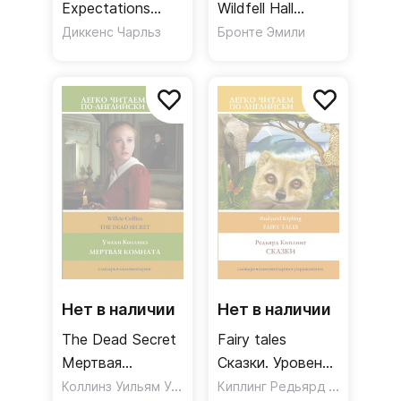
Expectations
Wildfell Hall
Большие
Незнакомка из
Диккенс Чарльз
Бронте Эмили
надежды
Уайлдфелл-
Уровень 2
Холла. Уровень 2
Нет в наличии
Нет в наличии
The Dead Secret
Fairy tales
Мертвая
Сказки. Уровень
комната. Уровень
Коллинз Уильям Уилки
1
Киплинг Редьярд Джозеф