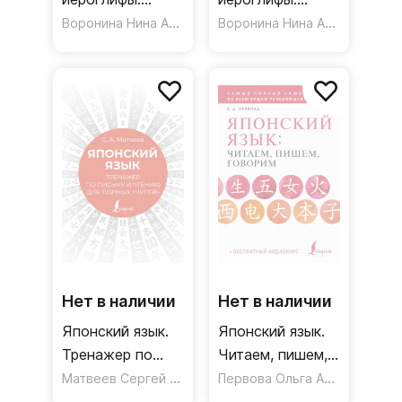
Рабочая тетрадь
Воронина Нина Альбертовна
Рабочая тетрадь
Воронина Нина Альбертовна
для
для начинающих.
продолжающих.
Уровни JLPT N5-
Уровни JLPT N3-
N4
N2
Нет в наличии
Нет в наличии
Японский язык.
Японский язык.
Тренажер по
Читаем, пишем,
письму и чтению
Матвеев Сергей Александрович
говорим +
Первова Ольга Андреевна
для полных
аудиокурс