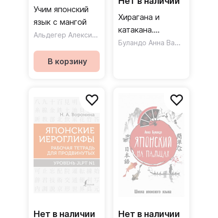
Нет в наличии
Учим японский
Хирагана и
язык с мангой
катакана.
Альдегер Алексис
,
,
Сан Майко
Мауро Илария
Учебное пособие
Буландо Анна Вадимовна
+ бесплатное
В корзину
аудиоприложение
Нет в наличии
Нет в наличии