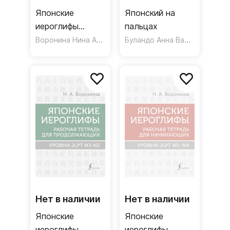
Японские
Японский на
иероглифы
пальцах
Рабочая тетрадь
Воронина Нина Альбертовна
Буландо Анна Вадимовна
для
продвинутых
Уровень JLPT N1
Нет в наличии
Нет в наличии
Японские
Японские
иероглифы.
иероглифы.