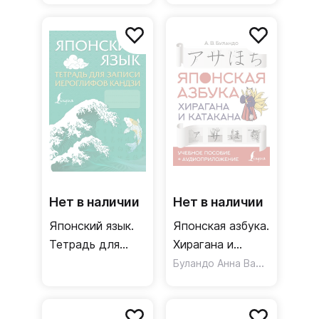
"нулей"
Нет в наличии
Нет в наличии
Японский язык.
Японская азбука.
Тетрадь для
Хирагана и
записи
катакана /
Буландо Анна Вадимовна
иероглифов
Учебное пособие
кандзи
+
аудиоприложение