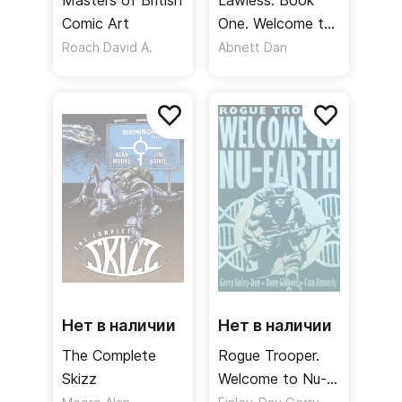
Masters of British
Lawless. Book
Comic Art
One. Welcome to
Badrock
Roach David A.
Abnett Dan
Нет в наличии
Нет в наличии
The Complete
Rogue Trooper.
Skizz
Welcome to Nu-