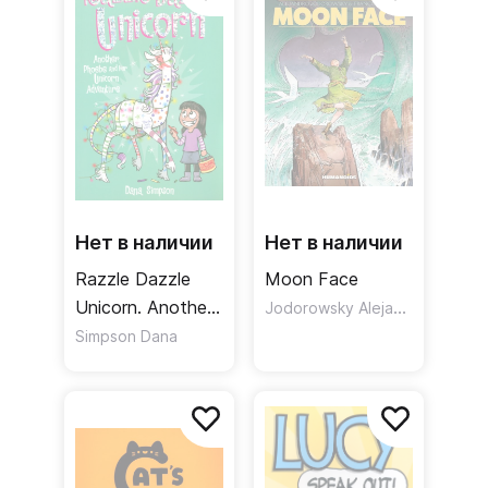
Нет в наличии
Нет в наличии
Razzle Dazzle
Moon Face
Unicorn. Another
Jodorowsky Alejandro
Phoebe and Her
Simpson Dana
Unicorn
Adventure