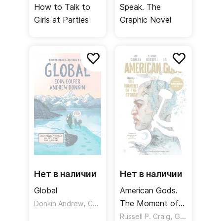
How to Talk to
Speak. The
Girls at Parties
Graphic Novel
Нет в наличии
Нет в наличии
Global
American Gods.
,
The Moment of
Donkin Andrew
Colfer Eoin
the Storm.
,
,
Russell P. Craig
Gaiman Neil