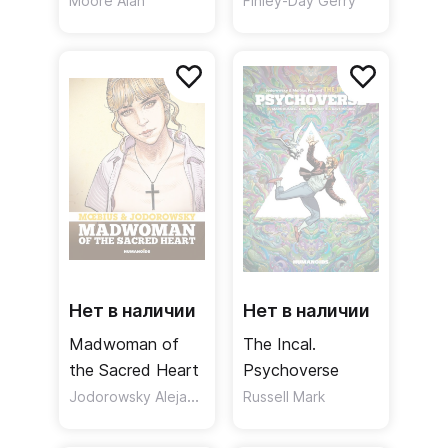
Earth
Moore Alan
Finley-Day Gerry
Нет в наличии
Нет в наличии
Madwoman of
The Incal.
the Sacred Heart
Psychoverse
Jodorowsky Alejandro
Russell Mark