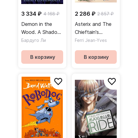
3 334 ₽
2 286 ₽
4 168 ₽
2 857 ₽
Demon in the
Asterix and The
Wood. A Shadow
Chieftain's
and Bone Graphic
Daughter
Бардуго Ли
Ferri Jean-Yves
Novel
В корзину
В корзину