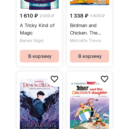
1 610 ₽
1 338 ₽
2 013 ₽
1 673 ₽
A Tricky Kind of
Birdman and
Magic
Chicken. The
Krazy Crusaders
Baines Nigel
Metcalfe Trevor
В корзину
В корзину