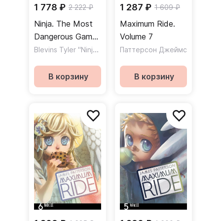
1 778 ₽
1 287 ₽
2 222 ₽
1 609 ₽
Ninja. The Most
Maximum Ride.
Dangerous Game.
Volume 7
A Graphic Novel
Blevins Tyler "Ninja"
,
Jordan Justin
Паттерсон Джеймс
В корзину
В корзину