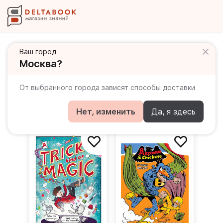
Ваш город
Москва?
Комиксы на английском
Популярное
По новизне
По убыванию цены
От выбранного города зависят способы доставки
По возрастанию цены
Нет, изменить
Да, я здесь
Фильтры