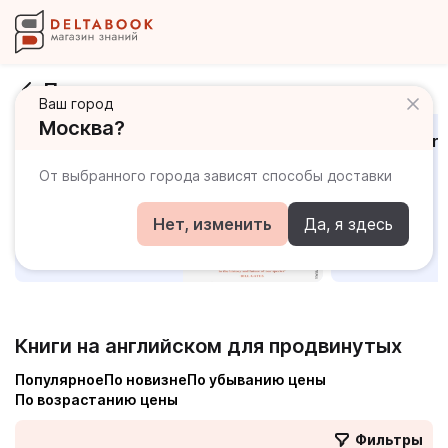
Популярные книги
Ваш город
Москва?
Sapiens A Brief
The Hunger
History of
Games
От выбранного города зависят способы доставки
Humankind
Нет, изменить
Да, я здесь
Книги на английском для продвинутых
Популярное
По новизне
По убыванию цены
По возрастанию цены
Фильтры