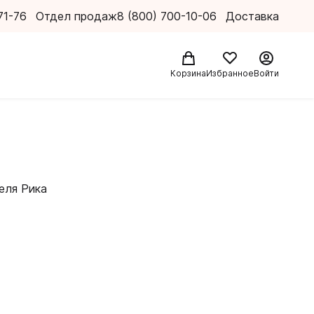
71-76
Отдел продаж
8 (800) 700-10-06
Доставка
Корзина
Избранное
Войти
еля Рика
ет
и мир
не только