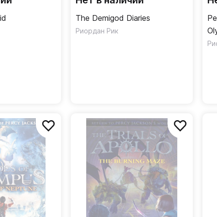
чии
Нет в наличии
Н
id
The Demigod Diaries
Pe
Ol
Риордан Рик
Ри