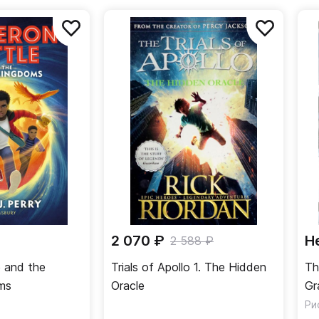
ледующем хронологическом порядке:
и Джексон и Последнее пророчество»;
жексон. Секретные материалы».
2 070 ₽
Н
2 588 ₽
 and the
Trials of Apollo 1. The Hidden
Th
ms
Oracle
Gr
Ри