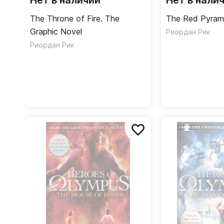
Нет в наличии
Нет в нали
The Throne of Fire. The
The Red Pyram
Graphic Novel
Риордан Рик
Риордан Рик