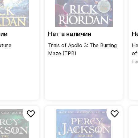
чии
Нет в наличии
Н
ptune
Trials of Apollo 3: The Burning
He
Maze (TPB)
of
Ри