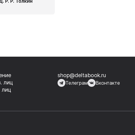
Д. Р. Р. Толкин
ение
shop@deltabook.ru
. лиц
Телеграм
Вконтакте
 лиц