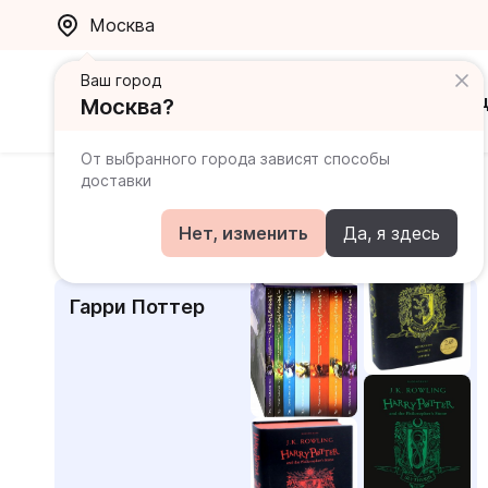
Москва
Ваш город
Каталог
Ак
Москва?
От выбранного города зависят способы
доставки
Главная
Каталог
Книги для подростков
Популярные курсы
Нет, изменить
Да, я здесь
Гарри Поттер