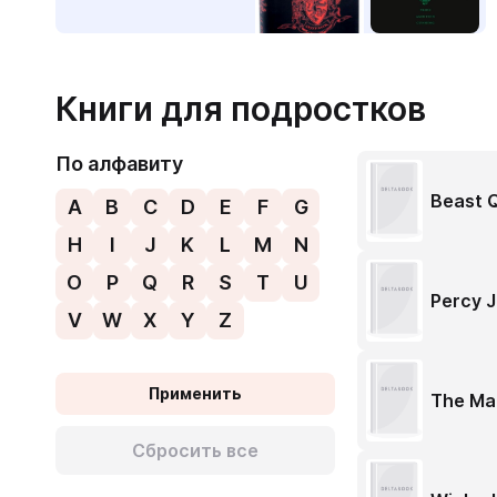
Книги для подростков
По алфавиту
Beast 
A
B
C
D
E
F
G
H
I
J
K
L
M
N
O
P
Q
R
S
T
U
Percy 
V
W
X
Y
Z
Применить
The Ma
Сбросить все