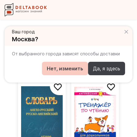
Ваш город
Москва?
Пособия для дошкольников
Популярное
По новизне
По убыванию цены
От выбранного города зависят способы доставки
По возрастанию цены
Нет, изменить
Да, я здесь
Фильтры