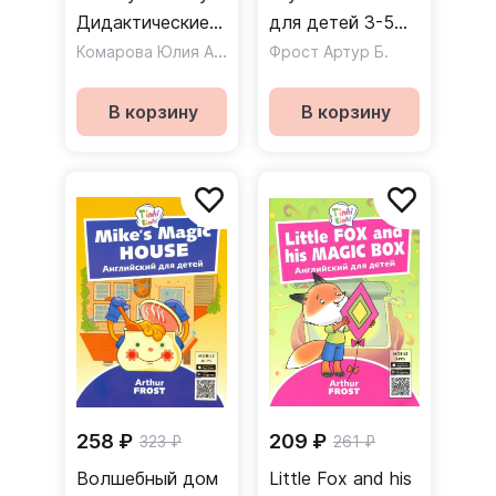
Дидактические
для детей 3-5
карточки к
Комарова Юлия Александровна
лет
,
Фрост Артур Б.
Медуэлл Клэр
развивающему
пособию для
В корзину
В корзину
детей
дошкольного
возраста
258 ₽
209 ₽
323 ₽
261 ₽
Волшебный дом
Little Fox and his