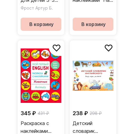
для детей 3-5
наклейками "На
лет. (+QR-код
ферме. On the
Фрост Артур Б.
для аудио)
farm"
В корзину
В корзину
345 ₽
238 ₽
431 ₽
298 ₽
Раскраска с
Детский
наклейками
словарик