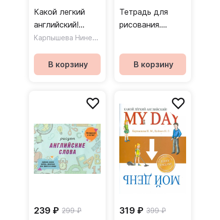
Какой легкий
Тетрадь для
английский!
рисования.
Travelling
Карпышева Нинель Максимовна
Солнечные
,
Войнич Наталья Гео
ступеньки Часть
1
В корзину
В корзину
239 ₽
319 ₽
299 ₽
399 ₽