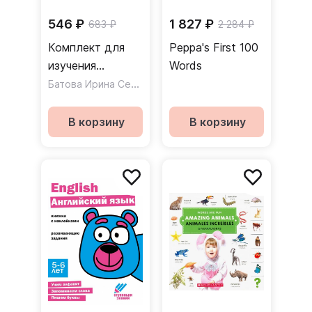
546 ₽
1 827 ₽
683 ₽
2 284 ₽
Комплект для
Peppa's First 100
изучения
Words
английского
Батова Ирина Сергеевна
,
Куклева Наталья Николаев
языка. 7 в 1
В корзину
В корзину