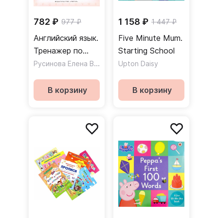
782 ₽
1 158 ₽
977 ₽
1 447 ₽
Английский язык.
Five Minute Mum.
Тренажер по
Starting School
письму для
Русинова Елена Васильевна
Upton Daisy
дошкольников
В корзину
В корзину