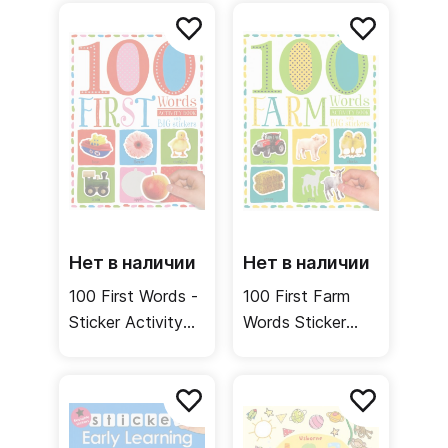
Нет в наличии
Нет в наличии
100 First Words -
100 First Farm
Sticker Activity
Words Sticker
Book
Activity book