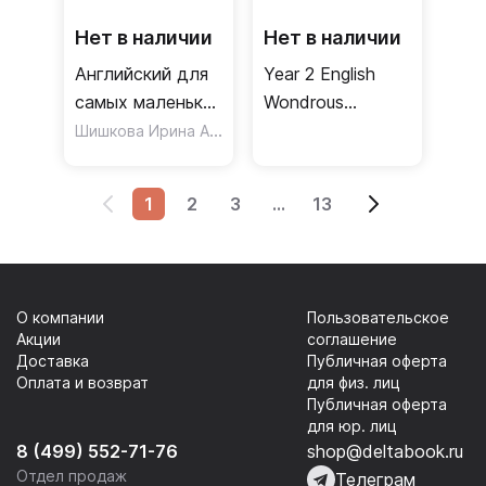
Нет в наличии
Нет в наличии
Английский для
Year 2 English
самых маленьких
Wondrous
(+ аудиозапись
Шишкова Ирина Алексеевна
Workbook, Ages
по QR-коду)
6–7. Key Stage 2
1
2
3
...
13
О компании
Пользовательское
Акции
соглашение
Доставка
Публичная оферта
Оплата и возврат
для физ. лиц
Публичная оферта
для юр. лиц
8 (499) 552-71-76
shop@deltabook.ru
Отдел продаж
Телеграм