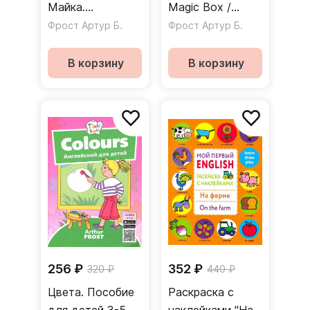
Майка.
Magic Box /
Английский для
Лисенок и его
Фрост Артур Б.
Фрост Артур Б.
детей 5-7 лет
коробка.
(+QR-код)
Пособие для
В корзину
В корзину
детей 3-5 лет.
QR-код для
аудио
256 ₽
352 ₽
320 ₽
440 ₽
Цвета. Пособие
Раскраска с