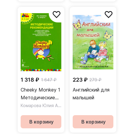
1 318 ₽
223 ₽
1 647 ₽
279 ₽
Cheeky Monkey 1
Английский для
Методические
малышей
рекомендации
Комарова Юлия Александровна
,
Медуэлл Клэр
Средняя группа
4-5 лет
В корзину
В корзину