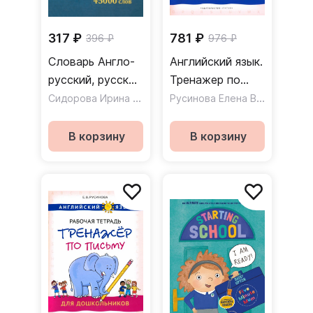
317 ₽
781 ₽
396 ₽
976 ₽
Словарь Англо-
Английский язык.
русский, русско-
Тренажер по
английский.
Сидорова Ирина Вадимовна
чтению для
Русинова Елена Васильевна
45000 слов
дошкольников
В корзину
В корзину