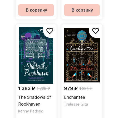
В корзину
В корзину
1 383 ₽
979 ₽
1 729 ₽
1 224 ₽
The Shadows of
Enchantee
Rookhaven
Trelease Gita
Kenny Padraig