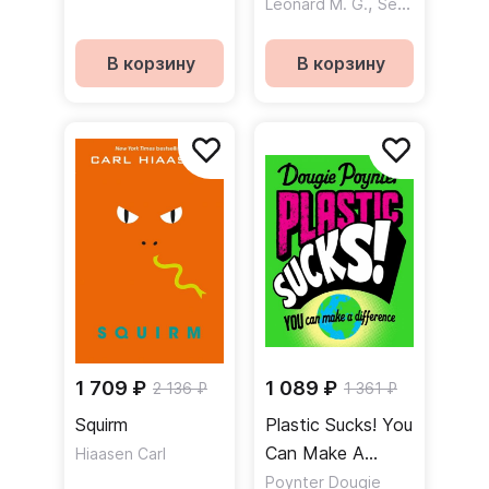
,
Leonard M. G.
Sedgman Sam
В корзину
В корзину
1 709 ₽
1 089 ₽
2 136 ₽
1 361 ₽
Squirm
Plastic Sucks! You
Can Make A
Hiaasen Carl
Difference
Poynter Dougie