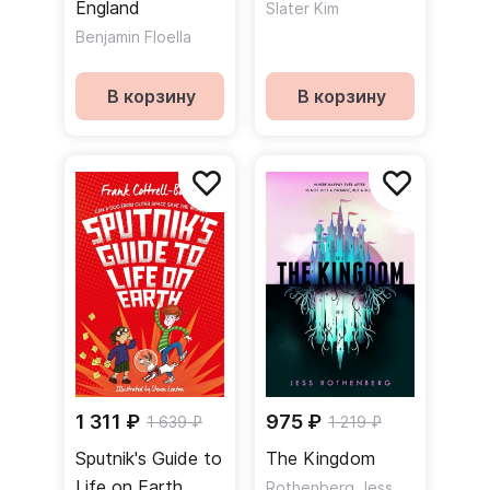
England
Slater Kim
Benjamin Floella
В корзину
В корзину
1 311 ₽
975 ₽
1 639 ₽
1 219 ₽
Sputnik's Guide to
The Kingdom
Life on Earth
Rothenberg Jess