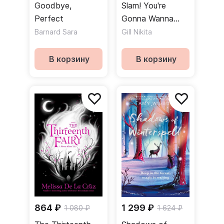
Goodbye,
Slam! You're
Perfect
Gonna Wanna
Hear This
Barnard Sara
Gill Nikita
В корзину
В корзину
864 ₽
1 299 ₽
1 080 ₽
1 624 ₽