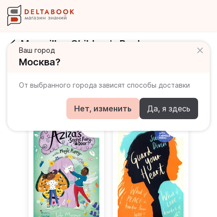
Macmillan Children's Books
Ваш город
Москва?
Развернуть
От выбранного города зависят способы доставки
Все товары
Неадаптированные
Ele
Нет, изменить
Да, я здесь