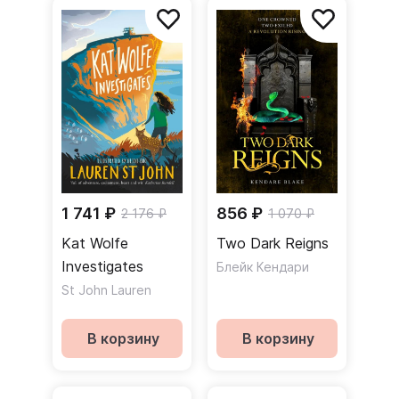
1 741 ₽
856 ₽
2 176 ₽
1 070 ₽
Kat Wolfe
Two Dark Reigns
Investigates
Блейк Кендари
St John Lauren
В корзину
В корзину