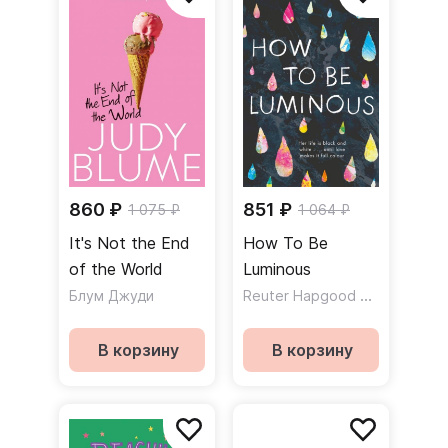
860 ₽
851 ₽
1 075 ₽
1 064 ₽
It's Not the End
How To Be
of the World
Luminous
Reuter Hapgood Harriet
Блум Джуди
В корзину
В корзину