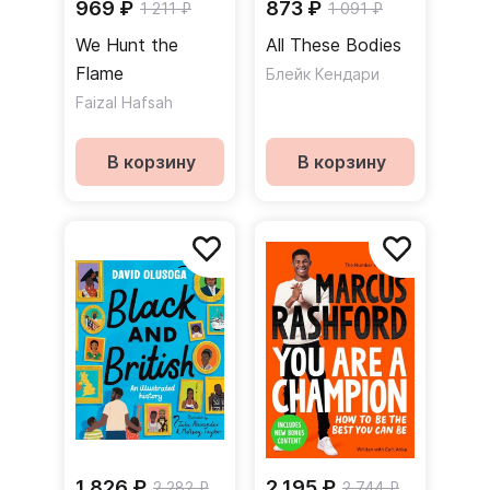
969 ₽
873 ₽
1 211 ₽
1 091 ₽
We Hunt the
All These Bodies
Flame
Блейк Кендари
Faizal Hafsah
В корзину
В корзину
1 826 ₽
2 195 ₽
2 282 ₽
2 744 ₽