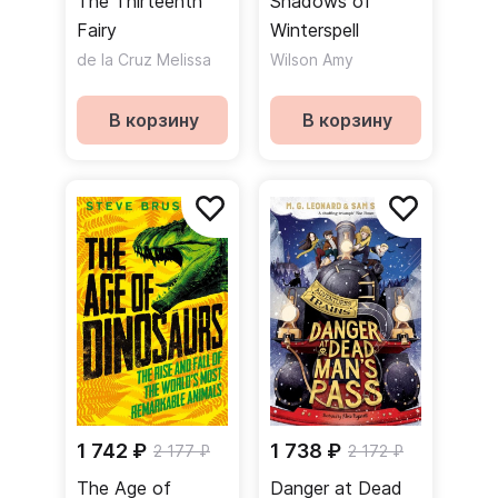
The Thirteenth
Shadows of
Fairy
Winterspell
de la Cruz Melissa
Wilson Amy
В корзину
В корзину
1 742 ₽
1 738 ₽
2 177 ₽
2 172 ₽
The Age of
Danger at Dead