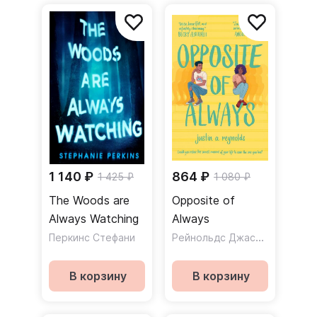
1 140 ₽
864 ₽
1 425 ₽
1 080 ₽
The Woods are
Opposite of
Always Watching
Always
Рейнольдс Джастин
Перкинс Стефани
В корзину
В корзину