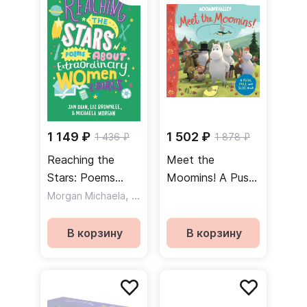
1 149 ₽
1 502 ₽
1 436 ₽
1 878 ₽
Reaching the
Meet the
Stars: Poems
Moomins! A Push,
about
,
Pull and Slide
,
Morgan Michaela
Dean Jan
Brownlee Liz
Extraordinary
Book
Women and Girls
В корзину
В корзину