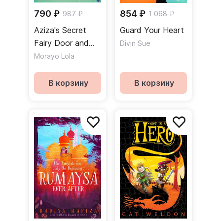
790 ₽
854 ₽
987 ₽
1 068 ₽
Aziza's Secret
Guard Your Heart
Fairy Door and
Divin Sue
the Magic Puppy
Morayo Lola
В корзину
В корзину