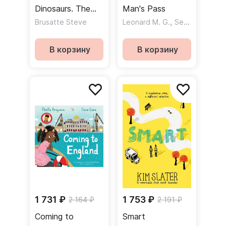
Dinosaurs. The
Man's Pass
Rise and Fall of
,
Brusatte Steve
Leonard M. G.
Sedgman Sam
the World's Most
Remarkable
В корзину
В корзину
Animals
1 731 ₽
1 753 ₽
2 164 ₽
2 191 ₽
Coming to
Smart