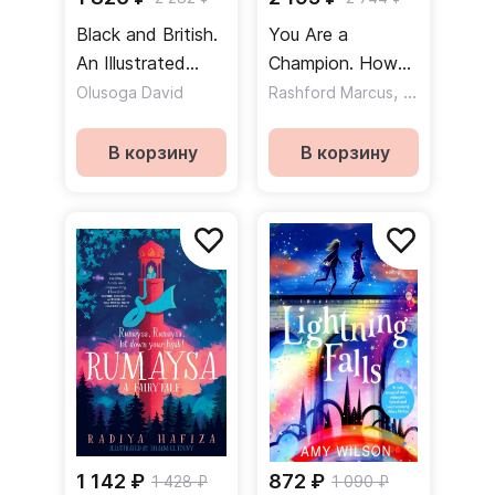
Black and British.
You Are a
An Illustrated
Champion. How
History
to Be the Best
,
Olusoga David
Rashford Marcus
Anka Carl
You Can Be
В корзину
В корзину
1 142 ₽
872 ₽
1 428 ₽
1 090 ₽