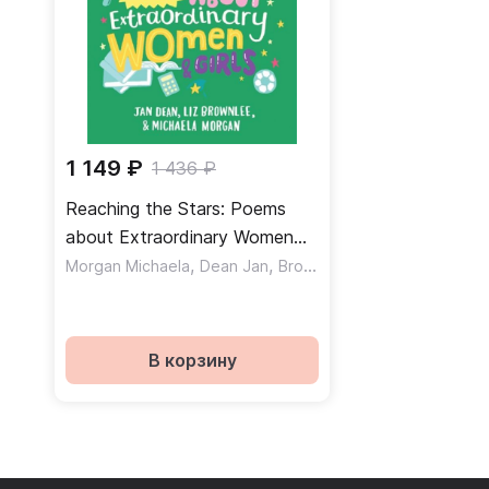
1 149 ₽
1 436 ₽
Reaching the Stars: Poems
about Extraordinary Women
and Girls
,
,
Morgan Michaela
Dean Jan
Brownlee Liz
В корзину