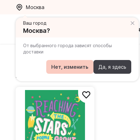
Москва
Ваш город
Каталог
Ак
Москва?
От выбранного города зависят способы
доставки
Dean Jan
Нет, изменить
Да, я здесь
Книги автора