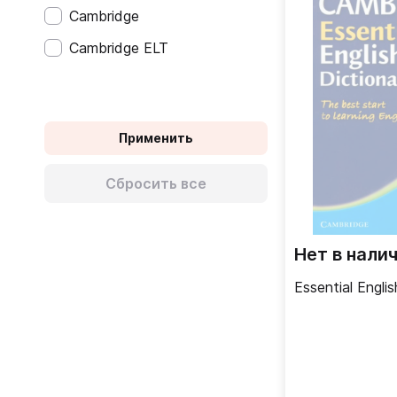
Cambridge
Autonome (C1)
Cambridge ELT
Einstieg (A1)
Grundlagen (A2)
Mittelstufe (B1)
Применить
Gute Mittelstufe (B2)
Сбросить все
Fortgeschrittene (C1)
Acceso (A1)
Plataforma (A2)
Нет в нали
Intermedio (B1)
Essential Englis
Intermedio alto (B2)
Superior (C1)