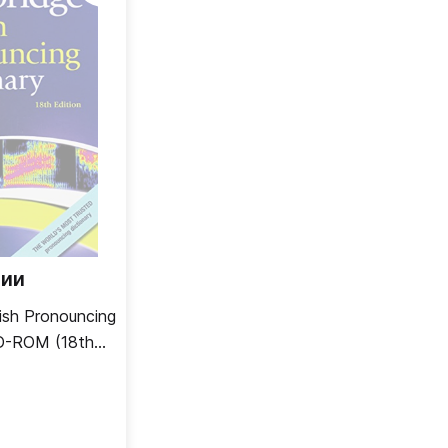
чии
ish Pronouncing
CD-ROM (18th