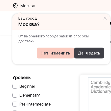
Москва
Ваш город
Каталог
Ак
Москва?
От выбранного города зависят способы
доставки
Главная
Каталог
Cambridge Dictionaries
Cambrid
Нет, изменить
Да, я здесь
Cambridge Dictionaries
Уровень
Beginner
Elementary
Pre-Intermediate