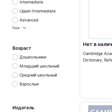
Intermediate
Upper-Intermediate
Advanced
Еще
Неадаптированные
Base (A1)
Нет в нали
Elementare (A2)
Возраст
Cambridge Aca
Intermedio (B1)
Дошкольники
Dictionary. Re
Intermedio Superiore (B2)
Младший школьный
with CD-ROM
Avanzato (C1)
Средний школьный
Introductif (A1)
Взрослые
Intermediaire (A2)
Seuil (B1)
Издатель
Avance (B2)