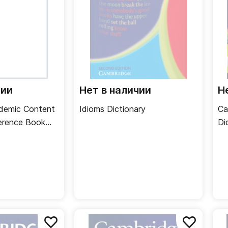
чии
Нет в наличии
Н
demic Content
Idioms Dictionary
Ca
ference Book
Di