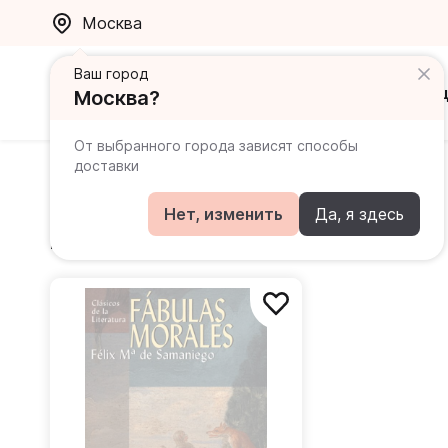
Москва
Ваш город
Каталог
Ак
Москва?
От выбранного города зависят способы
доставки
Samaniego Felix Maria de
Нет, изменить
Да, я здесь
Книги автора