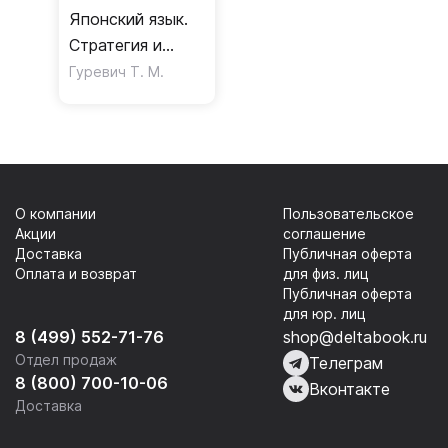
Японский язык.
Стратегия и
тактика
Гуревич Т. М.
делового
общения.
Учебное пособие
О компании
Пользовательское
Акции
соглашение
Доставка
Публичная оферта
Оплата и возврат
для физ. лиц
Публичная оферта
для юр. лиц
8 (499) 552-71-76
shop@deltabook.ru
Отдел продаж
Телеграм
8 (800) 700-10-06
Вконтакте
Доставка