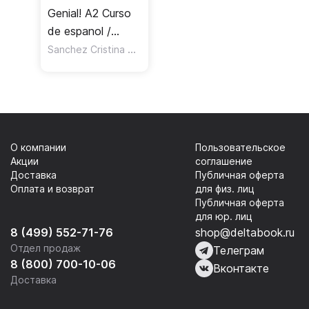
Genial! A2 Curso
de espanol /
Учебник
Sanchez Cristina Garcia
,
,
Octavio Manuela Mena
Capdev
О компании
Пользовательское
Акции
соглашение
Доставка
Публичная оферта
Оплата и возврат
для физ. лиц
Публичная оферта
для юр. лиц
8 (499) 552-71-76
shop@deltabook.ru
Отдел продаж
Телеграм
8 (800) 700-10-06
Вконтакте
Доставка