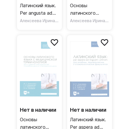
Латинский язык.
Основы
Per angusta ad
латинского
linguam Latinam.
Алексеева Ирина Семеновна
языка с
,
Алексеева Ирина Семеновна
Медникова Галина Ана
Для студентов
медицинской
фармацевтических
терминологией.
факультетов.
Для студентов
Учебник
специальности
«Фармация».
Учебник
Нет в наличии
Нет в наличии
Основы
Латинский язык.
латинского
Per aspera ad