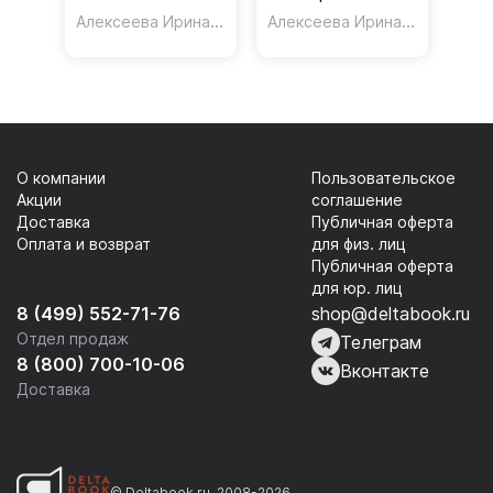
языка с
Алексеева Ирина Семеновна
linguam Latinam.
,
Алексеева Ирина Семеновна
Медникова Галина Ана
медицинской
Для лечебных,
терминологией.
педиатрических
Для студентов
и стоматол.
специальностей
факультетов
«Лечебное
О компании
Пользовательское
дело»
Акции
соглашение
Доставка
Публичная оферта
Оплата и возврат
для физ. лиц
Публичная оферта
для юр. лиц
8 (499) 552-71-76
shop@deltabook.ru
Отдел продаж
Телеграм
8 (800) 700-10-06
Вконтакте
Доставка
© Deltabook.ru, 2008-2026