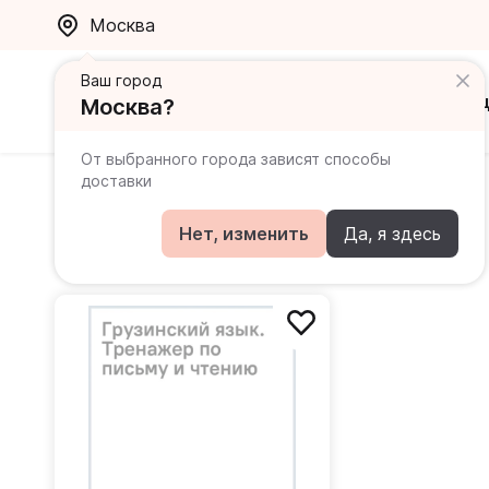
Москва
Ваш город
Каталог
Ак
Москва?
От выбранного города зависят способы
доставки
Изория Нана Методиевна
Нет, изменить
Да, я здесь
Книги автора