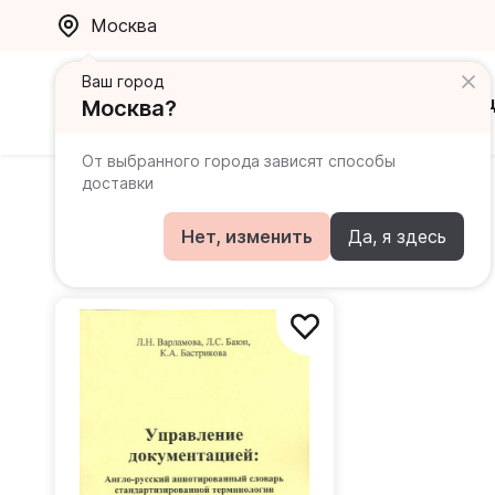
Москва
Ваш город
Каталог
Ак
Москва?
От выбранного города зависят способы
доставки
Варламова Людмила Николаевна
Нет, изменить
Да, я здесь
Книги автора