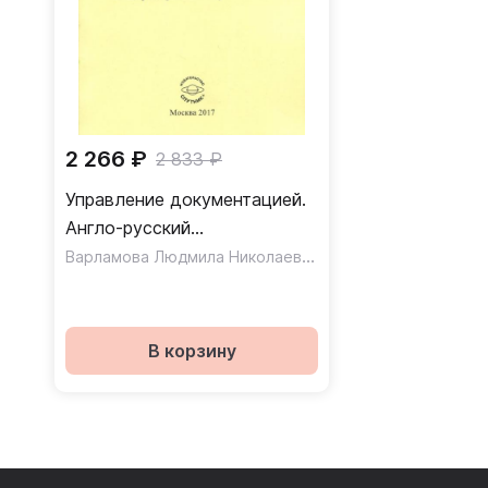
2 266 ₽
2 833 ₽
Управление документацией.
Англо-русский
аннотированный словарь
Варламова Людмила Николаевна
,
Баюн Лилия Семено
стандартизированной
терминологии
В корзину