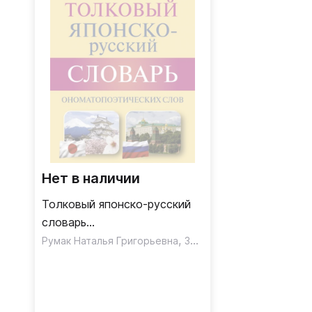
Нет в наличии
Толковый японско-русский
словарь
ономатопоэтических слов
,
Румак Наталья Григорьевна
Зотова Ольга Павловна