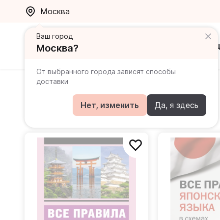
Москва
Ваш город
Каталог
Ак
Москва?
От выбранного города зависят способы
доставки
Румак Наталья Григорьевна
Нет, изменить
Да, я здесь
Книги автора