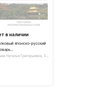
ет в наличии
лковый японско-русский
оварь
оматопоэтических слов
,
мак Наталья Григорьевна
Зотова Ольга Павловна