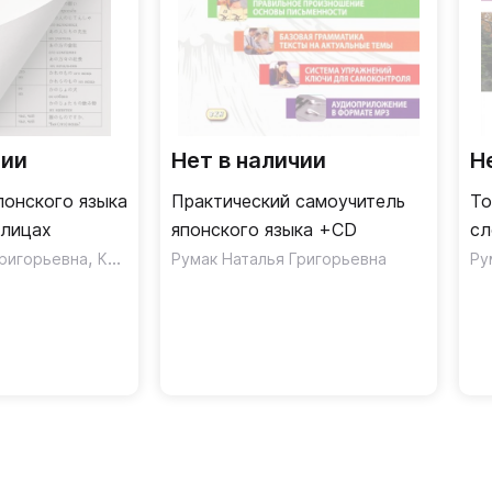
чии
Нет в наличии
Н
понского языка
Практический самоучитель
То
блицах
японского языка +CD
сл
,
он
Григорьевна
Крнета Наталия
Румак Наталья Григорьевна
Ру