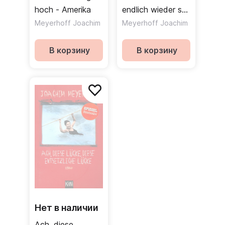
hoch - Amerika
endlich wieder so,
wie es nie war
Meyerhoff Joachim
Meyerhoff Joachim
В корзину
В корзину
Нет в наличии
Ach, diese