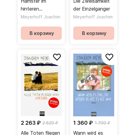
Hamster im
Die Zweisamkeit
hinteren
der Einzelganger
Stromgebiet
Meyerhoff Joachim
Meyerhoff Joachim
В корзину
В корзину
2 263 ₽
1 360 ₽
2 829 ₽
1 700 ₽
Alle Toten fliegen
Wann wird es