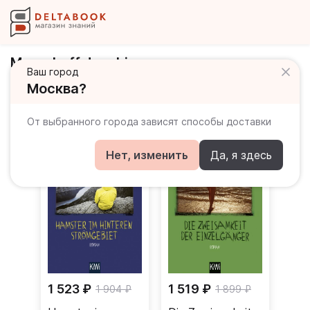
Meyerhoff Joachim
Ваш город
Москва?
Книги автора
От выбранного города зависят способы доставки
Нет, изменить
Да, я здесь
1 523 ₽
1 519 ₽
1 904 ₽
1 899 ₽