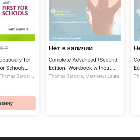
Нет в наличии
Н
19 ₽
cabulary for
Complete Advanced (Second
Co
for Schools.
Edition) Workbook without
Ed
wers and Audio
,
Answers (+CD) / Рабочая
,
+ 
Thomas Barbara
Matthews Laura
Thomas Barbara
Matthews Laura
Th
тетрадь без ответов + CD
от
рзину