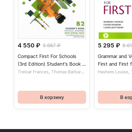
4 550 ₽
5 295 ₽
5 687 ₽
6 6
Compact First For Schools
Grammar and Vo
(3rd Edition) Student's Book +
First and First 
Digital Pack without Answers /
,
,
Book with Ans
,
Treloar Frances
Thomas Barbara
Matthews Laura
Hashemi Louise
Учебник с онлайн кодом без
ответов
В корзину
В ко