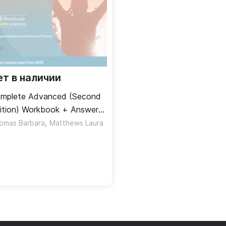
ет в наличии
mplete Advanced (Second
ition) Workbook + Answers
CD / Рабочая тетрадь +
,
omas Barbara
Matthews Laura
веты + CD